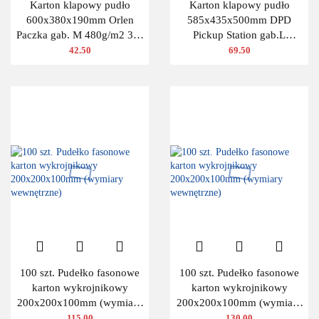
Karton klapowy pudło
Karton klapowy pudło
600x380x190mm Orlen
585x435x500mm DPD
Paczka gab. M 480g/m2 3W
Pickup Station gab.L
10 szt.
480g/m2 3W 10 szt.
42.50
69.50
100 szt. Pudełko fasonowe
100 szt. Pudełko fasonowe
karton wykrojnikowy
karton wykrojnikowy
200x200x100mm (wymiary
200x200x100mm (wymiary
wewnętrzne)
wewnętrzne)
115.00
130.00