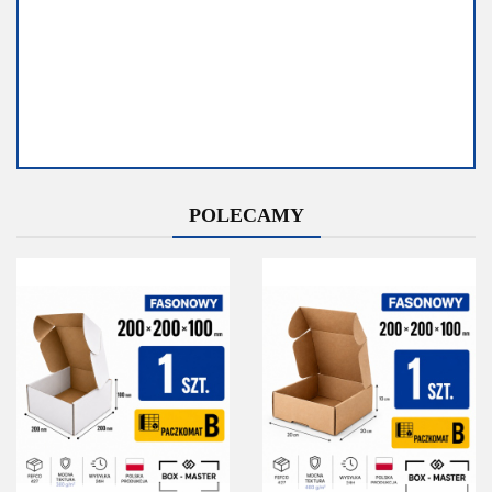
Dostępność
Dostępność
POLECAMY
Średnia
Mało
dostępność
Do końca
promocji
Do końca promocji
pozostało
pozostało