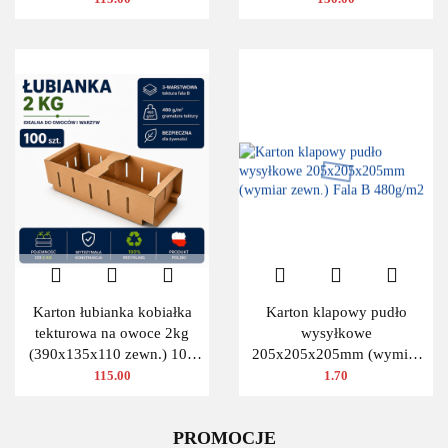
Karton łubianka kobiałka
Karton klapowy pudło
tekturowa na owoce 2kg
wysyłkowe
(390x135x110 zewn.) 100
205x205x205mm (wymiar
szt.
zewn.) Fala B 480g/m2
115.00
1.70
PROMOCJE