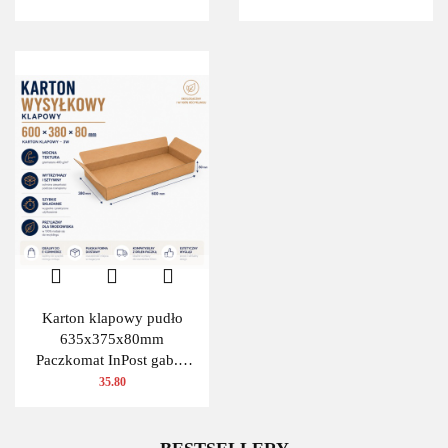
Karton klapowy pudło
635x375x80mm
Paczkomat InPost gab.A
480g/m2 3W 10 szt.
35.80