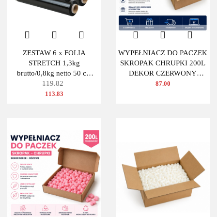
ZESTAW 6 x FOLIA
WYPEŁNIACZ DO PACZEK
STRETCH 1,3kg
SKROPAK CHRUPKI 200L
brutto/0,8kg netto 50 cm
DEKOR CZERWONY
CZARNA
119.82
OWAL
87.00
113.83