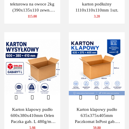
tekturowa na owoce 2kg
karton podłużny
(390x135x110 zewn.)
1110x110x110mm 1szt.
100 szt.
115.00
3.20
Karton klapowy pudło
Karton klapowy pudło
600x380x410mm Orlen
635x375x405mm
Paczka gab. L 480g/m2
Paczkomat InPost gab.C
3W 1 szt.
480g/m2 3W 10 szt.
5.98
59.80