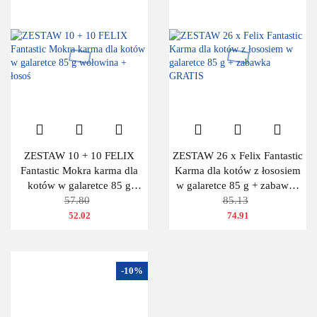
ZESTAW 10 + 10 FELIX
ZESTAW 26 x Felix Fantastic
Fantastic Mokra karma dla
Karma dla kotów z łososiem
kotów w galaretce 85 g
w galaretce 85 g + zabawka
wołowina + łosoś
57.80
GRATIS
85.13
52.02
74.91
-10%