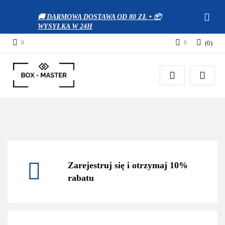
🚚 DARMOWA DOSTAWA OD 80 ZŁ • 📦
WYSYŁKA W 24H
(
0
)
Zaloguj się
Zarejestruj się
Dodaj zgłoszenie
Zgody cookies
Zarejestruj się i otrzymaj 10%
rabatu