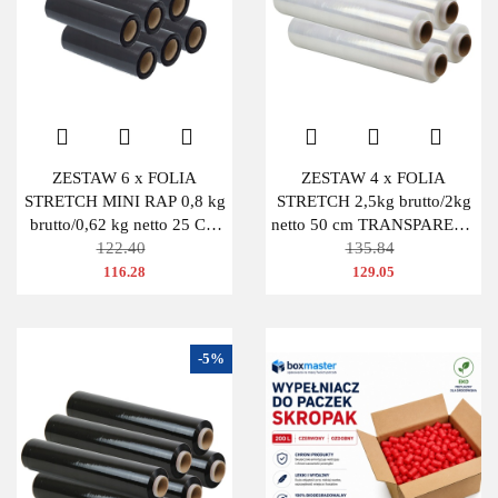
ZESTAW 6 x FOLIA
ZESTAW 4 x FOLIA
STRETCH MINI RAP 0,8 kg
STRETCH 2,5kg brutto/2kg
brutto/0,62 kg netto 25 CM
netto 50 cm TRANSPARENT
CZARNA
122.40
BEZBARWNA
135.84
116.28
129.05
-5%