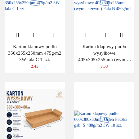
Karton klapowy pudło
Karton klapowy pudło
350x255x250mm 475g/m2
wysyłkowe
3W fala C 1 szt.
405x305x255mm (wymiar
zewn.) Fala B 480g/m2
2.45
3.53