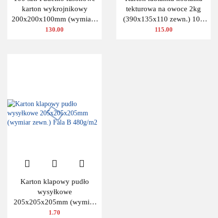
karton wykrojnikowy
tekturowa na owoce 2kg
200x200x100mm (wymiary
(390x135x110 zewn.) 100
wewnętrzne)
szt.
130.00
115.00
Karton klapowy pudło
wysyłkowe
205x205x205mm (wymiar
zewn.) Fala B 480g/m2
1.70