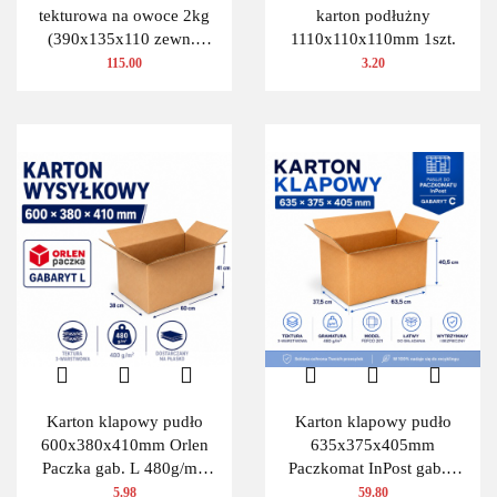
tekturowa na owoce 2kg
karton podłużny
(390x135x110 zewn.)
1110x110x110mm 1szt.
100 szt.
115.00
3.20
Karton klapowy pudło
Karton klapowy pudło
600x380x410mm Orlen
635x375x405mm
Paczka gab. L 480g/m2
Paczkomat InPost gab.C
3W 1 szt.
480g/m2 3W 10 szt.
5.98
59.80