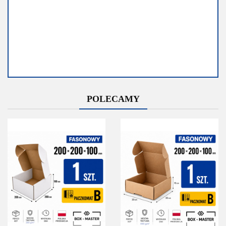
Dostępność
Dostępność
POLECAMY
Średnia
Mało
dostępność
Do końca
promocji
Do końca promocji
pozostało
pozostało