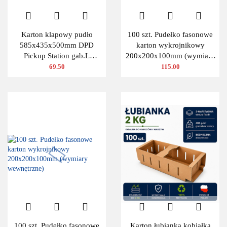
Karton klapowy pudło
100 szt. Pudełko fasonowe
585x435x500mm DPD
karton wykrojnikowy
Pickup Station gab.L
200x200x100mm (wymiary
480g/m2 3W 10 szt.
wewnętrzne)
69.50
115.00
100 szt. Pudełko fasonowe
Karton łubianka kobiałka