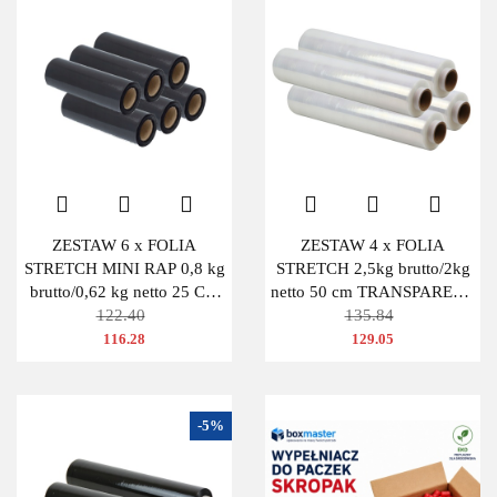
ZESTAW 6 x FOLIA
ZESTAW 4 x FOLIA
STRETCH MINI RAP 0,8 kg
STRETCH 2,5kg brutto/2kg
brutto/0,62 kg netto 25 CM
netto 50 cm TRANSPARENT
CZARNA
122.40
BEZBARWNA
135.84
116.28
129.05
-5%