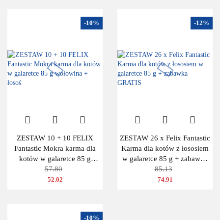
-10%
-12%
ZESTAW 10 + 10 FELIX
ZESTAW 26 x Felix Fantastic
Fantastic Mokra karma dla
Karma dla kotów z łososiem
kotów w galaretce 85 g
w galaretce 85 g + zabawka
wołowina + łosoś
57.80
GRATIS
85.13
52.02
74.91
-10%