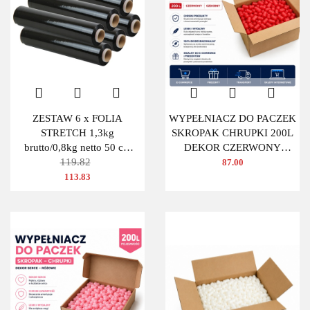
ZESTAW 6 x FOLIA
WYPEŁNIACZ DO PACZEK
STRETCH 1,3kg
SKROPAK CHRUPKI 200L
brutto/0,8kg netto 50 cm
DEKOR CZERWONY
CZARNA
119.82
OWAL
87.00
113.83