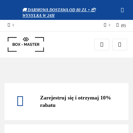
🚚 DARMOWA DOSTAWA OD 80 ZŁ • 📦
WYSYŁKA W 24H
(
0
)
Zaloguj się
Zarejestruj się
Dodaj zgłoszenie
Zgody cookies
Zarejestruj się i otrzymaj 10%
rabatu