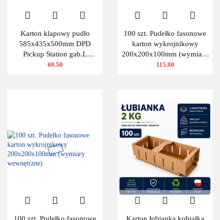
Karton klapowy pudło
100 szt. Pudełko fasonowe
585x435x500mm DPD
karton wykrojnikowy
Pickup Station gab.L
200x200x100mm (wymiary
480g/m2 3W 10 szt.
wewnętrzne)
69.50
115.00
100 szt. Pudełko fasonowe
Karton łubianka kobiałka