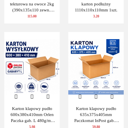
tekturowa na owoce 2kg
karton podłużny
(390x135x110 zewn.)
1110x110x110mm 1szt.
100 szt.
115.00
3.20
Karton klapowy pudło
Karton klapowy pudło
600x380x410mm Orlen
635x375x405mm
Paczka gab. L 480g/m2
Paczkomat InPost gab.C
3W 1 szt.
480g/m2 3W 10 szt.
5.98
59.80