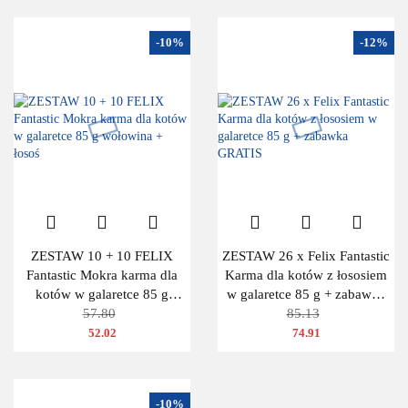
-10%
-12%
ZESTAW 10 + 10 FELIX
ZESTAW 26 x Felix Fantastic
Fantastic Mokra karma dla
Karma dla kotów z łososiem
kotów w galaretce 85 g
w galaretce 85 g + zabawka
wołowina + łosoś
57.80
GRATIS
85.13
52.02
74.91
-10%