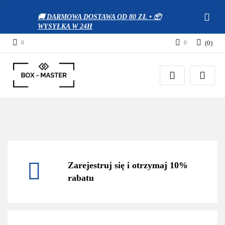
🚚 DARMOWA DOSTAWA OD 80 ZŁ • 📦
WYSYŁKA W 24H
(
0
)
Zaloguj się
Zarejestruj się
Dodaj zgłoszenie
Zgody cookies
Zarejestruj się i otrzymaj 10%
rabatu