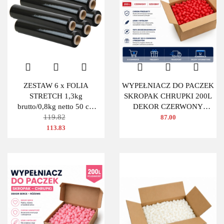
ZESTAW 6 x FOLIA
WYPEŁNIACZ DO PACZEK
STRETCH 1,3kg
SKROPAK CHRUPKI 200L
brutto/0,8kg netto 50 cm
DEKOR CZERWONY
CZARNA
119.82
OWAL
87.00
113.83