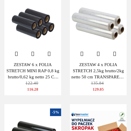
ZESTAW 6 x FOLIA
ZESTAW 4 x FOLIA
STRETCH MINI RAP 0,8 kg
STRETCH 2,5kg brutto/2kg
brutto/0,62 kg netto 25 CM
netto 50 cm TRANSPARENT
CZARNA
122.40
BEZBARWNA
135.84
116.28
129.05
-5%