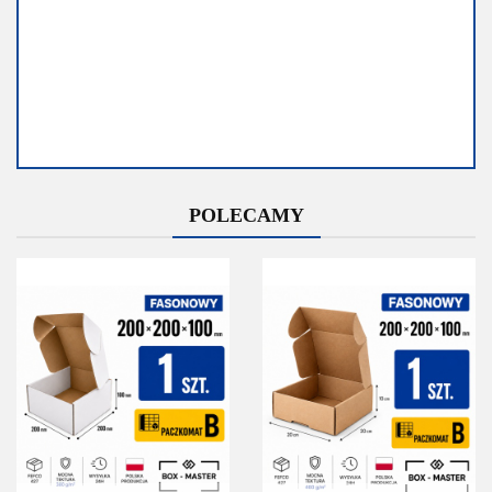
Dostępność
Dostępność
POLECAMY
Średnia
Mało
dostępność
Do końca
promocji
Do końca promocji
pozostało
pozostało