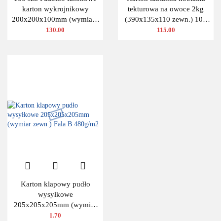
karton wykrojnikowy
tekturowa na owoce 2kg
200x200x100mm (wymiary
(390x135x110 zewn.) 100
wewnętrzne)
szt.
130.00
115.00
Karton klapowy pudło
wysyłkowe
205x205x205mm (wymiar
zewn.) Fala B 480g/m2
1.70