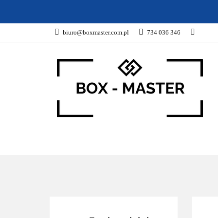
KARTONY
Z
biuro@boxmaster.com.pl
734 036 346
SPORT
PROM
KARTONY
ZWIERZĘTA
DOM I OG