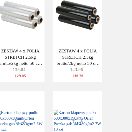
ZESTAW 4 x FOLIA
ZESTAW 4 x FOLIA
STRETCH 2,5kg
STRETCH 2,5kg
brutto/2kg netto 50 cm
brutto/2kg netto 50 cm
TRANSPARENT
135.84
CZARNA
143.96
BEZBARWNA
129.05
136.76