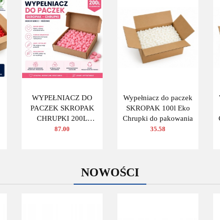
WYPEŁNIACZ DO
Wypełniacz do paczek
PACZEK SKROPAK
SKROPAK 100l Eko
CHRUPKI 200L
Chrupki do pakowania
Y
DEKOR SERCE
87.00
35.58
RÓŻOWE
NOWOŚCI