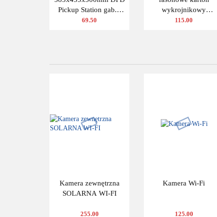
Pickup Station gab.L
wykrojnikowy
480g/m2 3W 10 szt.
200x200x100mm
69.50
115.00
(wymiary wewnętrzne
Kamera zewnętrzna
Kamera Wi-Fi
SOLARNA WI-FI
255.00
125.00