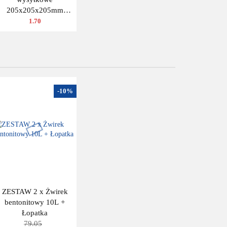
205x205x205mm
(wymiar zewn.) Fala B
1.70
480g/m2
-10%
ZESTAW 2 x Żwirek
bentonitowy 10L +
Łopatka
79.05