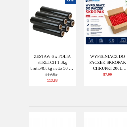
-5%
ZESTAW 6 x FOLIA
WYPEŁNIACZ DO
STRETCH 1,3kg
PACZEK SKROPAK
brutto/0,8kg netto 50 cm
CHRUPKI 200L
CZARNA
119.82
DEKOR CZERWON
87.00
OWAL
113.83