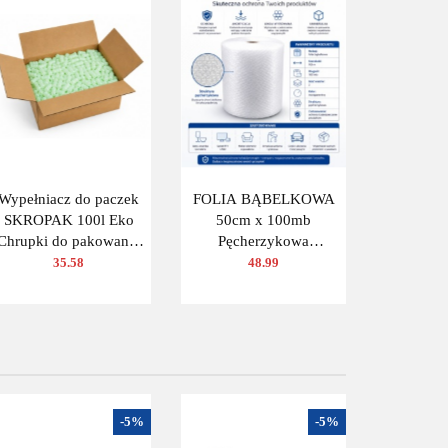
Wypełniacz do paczek
FOLIA BĄBELKOWA
SKROPAK 100l Eko
50cm x 100mb
Chrupki do pakowania
Pęcherzykowa
ZIELONY
Ochronna do pakowania
35.58
48.99
-5%
-5%