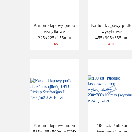
Karton klapowy pudło
Karton klapowy pudł
wysyłkowe
wysyłkowe
225x225x155mm
455x305x355mm
(wymiar zewn.) Fala B
(wymiar zewn.) Fala 
1.65
4.20
480g/m2
480g/m2
Karton klapowy pudło
100 szt. Pudełko
585x435x500mm DPD
fasonowe karton