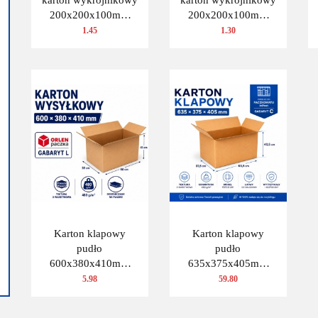
200x200x100mm
200x200x100mm
(wymiary
(wymiary
1.45
1.30
wewnętrzne) 1 szt.
wewnętrzne) 1 szt.
Karton klapowy
Karton klapowy
pudło
pudło
600x380x410mm
635x375x405mm
Orlen Paczka gab. L
Paczkomat InPost
5.98
59.80
480g/m2 3W 1 szt.
gab.C 480g/m2 3W
10 szt.