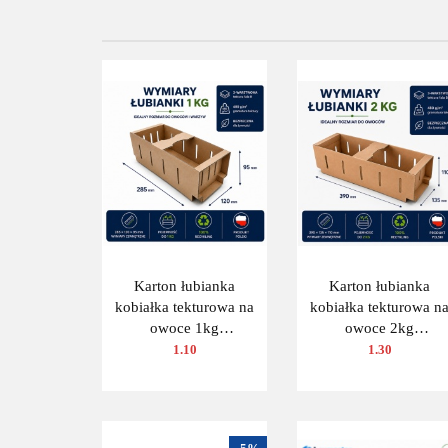
promocji
Do końca promocji
pozostało
pozostało
Karton łubianka
Karton łubianka
kobiałka tekturowa na
kobiałka tekturowa n
owoce 1kg
owoce 2kg
(285x120x95 zewn.) 1
(390x135x110 zewn.) 
1.10
1.30
szt.
szt.