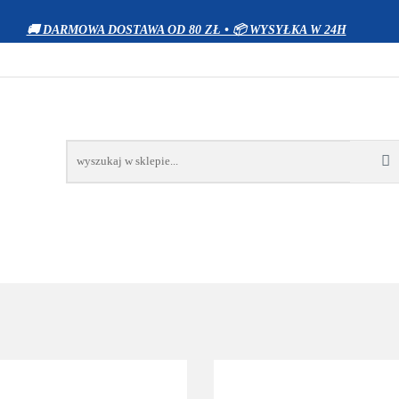
WIERZĘTA
DOM I OGRÓD
ELEKTRONIKA
Z
🚚 DARMOWA DOSTAWA OD 80 ZŁ • 📦 WYSYŁKA W 24H
OCJE
BESTSELLERY
KONTAKT
RÓD
ELEKTRONIKA
ZABAWKI
SPORT
PRO