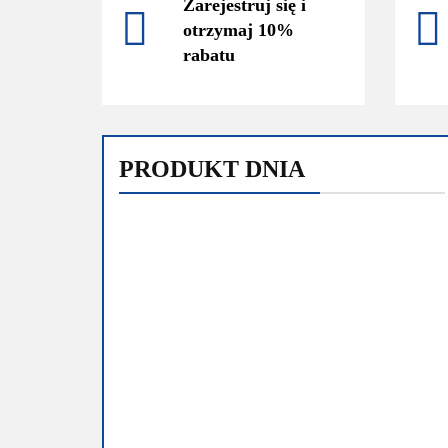
Zarejestruj się i
otrzymaj 10%
rabatu
PRODUKT DNIA
FOLIA STRETCH
1,5kg brutto/1kg
netto 50 cm
FOLIA STRETCH 1,5kg
CZARNA
brutto/1kg netto 50 cm