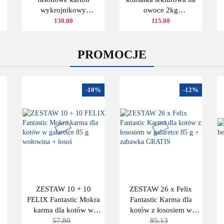
wykrojnikowy
owoce 2kg
200x200x100mm
(390x135x110 zewn.)
130.00
115.00
)
(wymiary wewnętrzne)
100 szt.
PROMOCJE
-10%
-12%
ZESTAW 10 + 10
ZESTAW 26 x Felix
FELIX Fantastic Mokra
Fantastic Karma dla
karma dla kotów w
kotów z łososiem w
galaretce 85 g wołowina
57.80
galaretce 85 g +
85.13