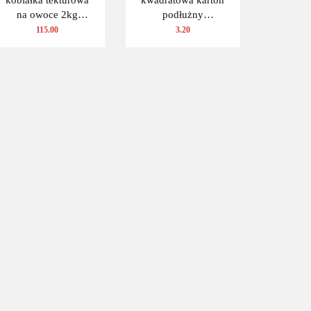
na owoce 2kg
podłużny
(390x135x110
1110x110x110mm
115.00
3.20
zewn.) 100 szt.
1szt.