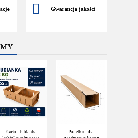
acje
Gwarancja jakości
AMY
Karton łubianka
Pudełko tuba
kobiałka tekturowa
kwadratowa karton