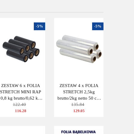
-5%
-5%
ZESTAW 6 x FOLIA
ZESTAW 4 x FOLIA
STRETCH MINI RAP
STRETCH 2,5kg
0,8 kg brutto/0,62 kg
brutto/2kg netto 50 cm
netto 25 CM CZARNA
122.40
TRANSPARENT
135.84
BEZBARWNA
116.28
129.05