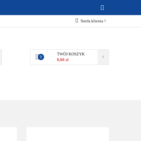
ABAWKI
Strefa klienta
Zaloguj się
Zarejestruj się
Dodaj zgłoszenie
TWÓJ KOSZYK
0
0,00 zł
Zgody cookies
MOCJE
BESTSELLERY
KONTAKT