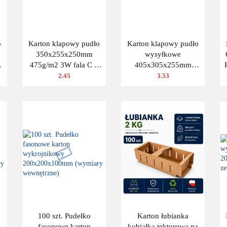
o
Karton klapowy pudło
Karton klapowy pudło
350x255x250mm
wysyłkowe
475g/m2 3W fala C 1
405x305x255mm
B
szt.
(wymiar zewn.) Fala B
2.45
3.53
480g/m2
100 szt. Pudełko
Karton łubianka
fasonowe karton
kobiałka tekturowa na