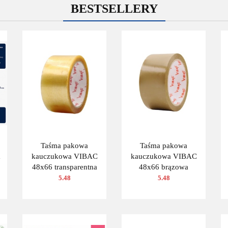
BESTSELLERY
Taśma pakowa
Taśma pakowa
a
kauczukowa VIBAC
kauczukowa VIBAC
48x66 transparentna
48x66 brązowa
1
5.48
5.48