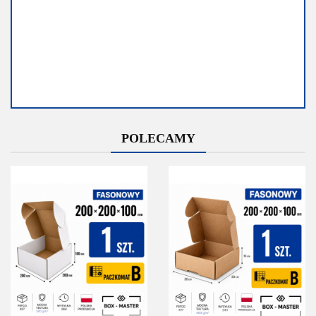
Dostępność
Dostępność
POLECAMY
Średnia
Mało
dostępność
Do końca
promocji
Do końca promocji
pozostało
pozostało