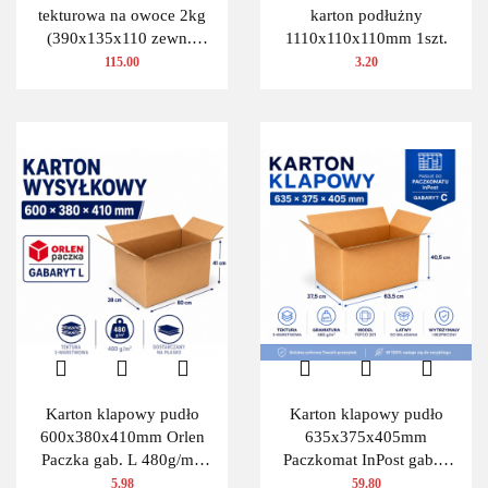
tekturowa na owoce 2kg
karton podłużny
(390x135x110 zewn.)
1110x110x110mm 1szt.
100 szt.
115.00
3.20
Karton klapowy pudło
Karton klapowy pudło
600x380x410mm Orlen
635x375x405mm
Paczka gab. L 480g/m2
Paczkomat InPost gab.C
3W 1 szt.
480g/m2 3W 10 szt.
5.98
59.80