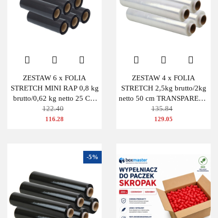
ZESTAW 6 x FOLIA
ZESTAW 4 x FOLIA
STRETCH MINI RAP 0,8 kg
STRETCH 2,5kg brutto/2kg
brutto/0,62 kg netto 25 CM
netto 50 cm TRANSPARENT
CZARNA
122.40
BEZBARWNA
135.84
116.28
129.05
-5%