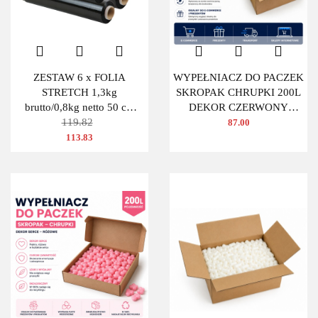
ZESTAW 6 x FOLIA
WYPEŁNIACZ DO PACZEK
STRETCH 1,3kg
SKROPAK CHRUPKI 200L
brutto/0,8kg netto 50 cm
DEKOR CZERWONY
CZARNA
119.82
OWAL
87.00
113.83