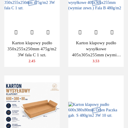
Karton klapowy pudło
Karton klapowy pudło
350x255x250mm 475g/m2
wysyłkowe
3W fala C 1 szt.
405x305x255mm (wymiar
zewn.) Fala B 480g/m2
2.45
3.53