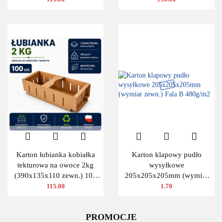
Karton łubianka kobiałka
Karton klapowy pudło
tekturowa na owoce 2kg
wysyłkowe
(390x135x110 zewn.) 100
205x205x205mm (wymiar
szt.
zewn.) Fala B 480g/m2
115.00
1.70
PROMOCJE