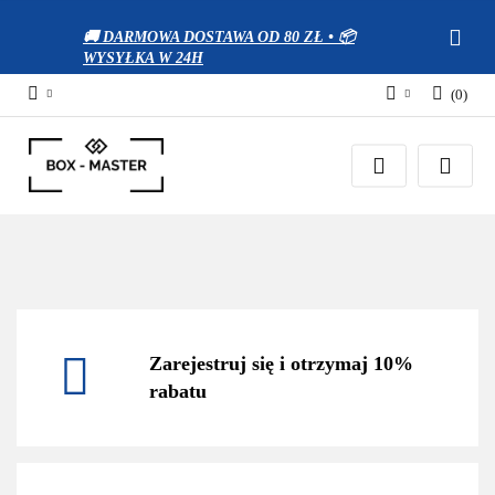
🚚 DARMOWA DOSTAWA OD 80 ZŁ • 📦
WYSYŁKA W 24H
(
0
)
Zaloguj się
Zarejestruj się
Dodaj zgłoszenie
Zgody cookies
Zarejestruj się i otrzymaj 10%
rabatu