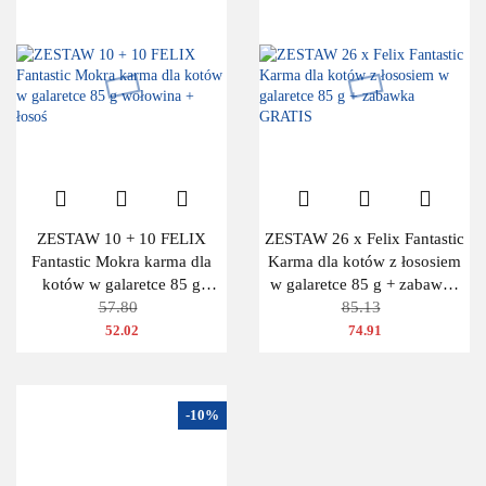
ZESTAW 10 + 10 FELIX
ZESTAW 26 x Felix Fantastic
Fantastic Mokra karma dla
Karma dla kotów z łososiem
kotów w galaretce 85 g
w galaretce 85 g + zabawka
wołowina + łosoś
57.80
GRATIS
85.13
52.02
74.91
-10%