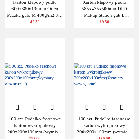
Karton klapowy pudło
Karton klapowy pudło
600x380x190mm Orlen
585x435x500mm DPD
Paczka gab. M 480g/m2 3W
Pickup Station gab.L
10 szt.
480g/m2 3W 10 szt.
42.50
69.50
100 szt. Pudełko fasonowe
100 szt. Pudełko fasonowe
karton wykrojnikowy
karton wykrojnikowy
200x200x100mm (wymiary
200x200x100mm (wymiary
wewnętrzne)
wewnętrzne)
115.00
130.00