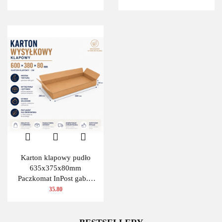
Karton klapowy pudło
635x375x80mm
Paczkomat InPost gab.A
480g/m2 3W 10 szt.
35.80