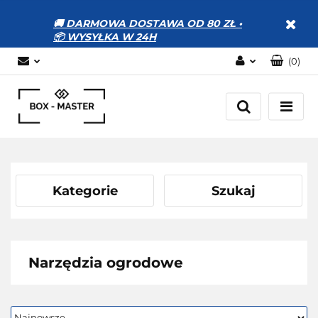
🚚 DARMOWA DOSTAWA OD 80 ZŁ •
📦 WYSYŁKA W 24H
(
0
)
Zaloguj się
Zarejestruj się
Dodaj zgłoszenie
Zgody cookies
Kategorie
Szukaj
Narzędzia ogrodowe