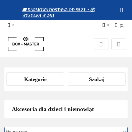
🚚 DARMOWA DOSTAWA OD 80 ZŁ • 📦
WYSYŁKA W 24H
(
0
)
Zaloguj się
Zarejestruj się
Dodaj zgłoszenie
Zgody cookies
Kategorie
Szukaj
Akcesoria dla dzieci i niemowląt