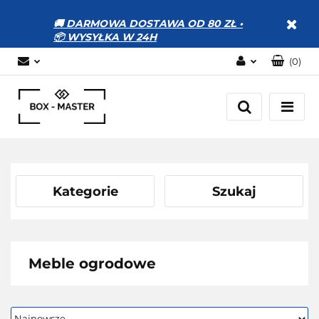
🚚 DARMOWA DOSTAWA OD 80 ZŁ •
📦 WYSYŁKA W 24H
(
0
)
Zaloguj się
Zarejestruj się
Dodaj zgłoszenie
Zgody cookies
Kategorie
Szukaj
Meble ogrodowe