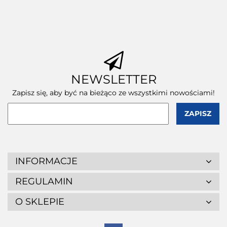
(390x135x110
(wymiary
(wymiary
zewn.) 100
wewnętrzne) 1
wewnętrzne) 1
szt.
szt.
szt.
NEWSLETTER
Zapisz się, aby być na bieżąco ze wszystkimi nowościami!
INFORMACJE
REGULAMIN
O SKLEPIE