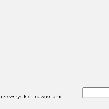
Pudełko tuba
kwadratowa
Karton łubianka
Karton klapowy
karton
kobiałka tekturowa
pudło
podłużny
3.20
na owoce 2kg
600x380x410mm
1110x110x110mm
(390x135x110 zewn.)
115.00
Orlen Paczka gab. L
5.98
1szt.
100 szt.
480g/m2 3W 1 szt.
co ze wszystkimi nowościami!