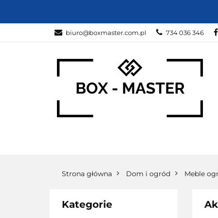
KARTONY
Z
biuro@boxmaster.com.pl
734 036 346
SPORT
PRO
KARTONY
ZWIERZĘTA
DOM I O
Strona główna
Dom i ogród
Meble og
Kategorie
Ak