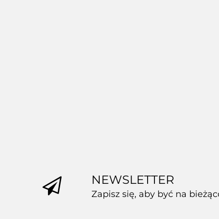
Pudełko fasonowe
Pudełko fasonowe
karton wykrojnikowy
karton wykrojnikowy
200x200x100mm
200x200x100mm
(wymiary
(wymiary
1.45
1.30
wewnętrzne) 1 szt.
wewnętrzne) 1 szt.
NEWSLETTER
Zapisz się, aby być na bieżą