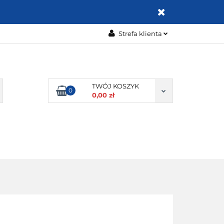
ZABAWKI
Strefa klienta
Zaloguj się
Zarejestruj się
Dodaj zgłoszenie
TWÓJ KOSZYK
0
0,00 zł
Zgody cookies
OMOCJE
BESTSELLERY
KONTAKT