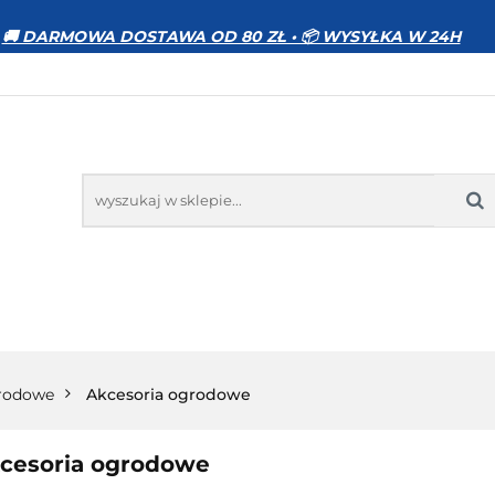
WIERZĘTA
DOM I OGRÓD
ELEKTRONIKA
🚚 DARMOWA DOSTAWA OD 80 ZŁ • 📦 WYSYŁKA W 24H
MOCJE
BESTSELLERY
KONTAKT
GRÓD
ELEKTRONIKA
ZABAWKI
SPORT
PR
rodowe
Akcesoria ogrodowe
cesoria ogrodowe