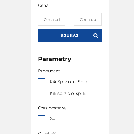
Cena
SZUKAJ
Parametry
Producent
Kik Sp. z o. o. Sp. k.
Kik sp. z o.o. sp. k.
Czas dostawy
24
Objętość