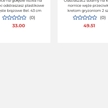
lce na gołębie listwa na
Odstraszacz solarny na k
ki odstraszasz plastikowe
nornice węże przeciw
ste brązowe 8el. 43 cm
kretom gryzoniom 2 sz
(0)
(0)
33.00
49.51