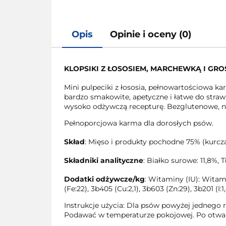
Opis
Opinie i oceny (0)
KLOPSIKI Z ŁOSOSIEM, MARCHEWKĄ I GR
Mini pulpeciki z łososia, pełnowartościowa k
bardzo smakowite, apetyczne i łatwe do stra
wysoko odżywczą recepturę. Bezglutenowe, ni
Pełnoporcjowa karma dla dorosłych psów.
Skład
: Mięso i produkty pochodne 75% (kurcz
Składniki analityczne
: Białko surowe: 11,8%,
Dodatki odżywcze/kg
: Witaminy (IU): Witam
(Fe:22), 3b405 (Cu:2,1), 3b603 (Zn:29), 3b201 (I:1,
Instrukcje użycia: Dla psów powyżej jedneg
Podawać w temperaturze pokojowej. Po otwar