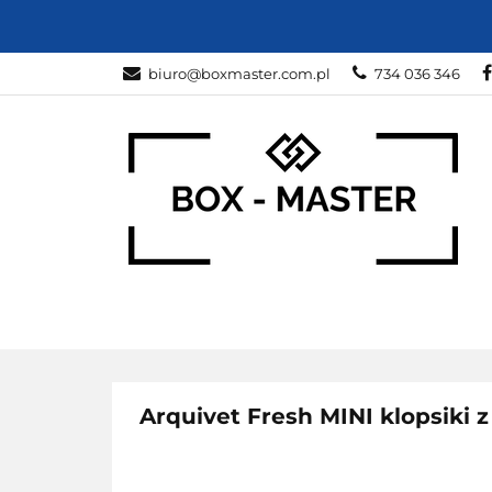
KARTONY
Z
biuro@boxmaster.com.pl
734 036 346
SPORT
PRO
KARTONY
ZWIERZĘTA
DOM I O
Arquivet Fresh MINI klopsiki