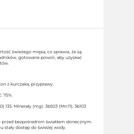
rtość świeżego mięsa, co sprawia, że są
ładników, gotowane powoli, aby uzyskać
tów.
on z kurczaka, przyprawy.
ć: 75%.
 135. Minerały (mg): 3b503 (Mn:11), 3b103
ić przed bezpośrednim światłem słonecznym.
 stały dostęp do świeżej wody.