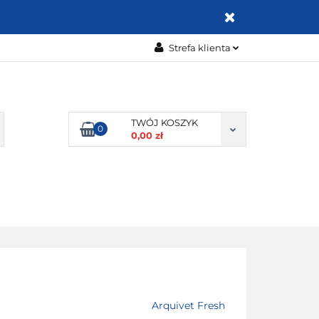
ZABAWKI
Strefa klienta
Zaloguj się
Zarejestruj się
Dodaj zgłoszenie
TWÓJ KOSZYK
0
0,00 zł
Zgody cookies
OMOCJE
BESTSELLERY
KONTAKT
Arquivet Fresh