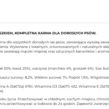
OSZKIEM, KOMPLETNA KARMA DLA DOROSŁYCH PSÓW.
arma dla wszystkich dorosłych ras psów, zawierająca wysoką zawa
wienia. Wykonane z lokalnych, zrównoważonych i naturalnych sk
e zawierają mączki mięsnej oraz sztucznych barwników i aroma
ak 50%, łosoś 25%), warzywa (marchew 4%, groszek 4%). Sos: buli
 Tłuszcz surowy: 8,2%, Włókno surowe: 1%, Popiół: 1,9%, Wilgotnoś
ina A (3a672a) 6761, Witamina D3 (3a671) 432, Witamina E (3a700)
4).
o roku życia. Przechowywać w chłodnym, suchym miejscu, chron
ciu przechowywać w lodówce do 24 godzin. Zapewnić zwierzęciu