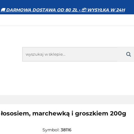
WIERZĘTA
DOM I OGRÓD
ELEKTRONIKA
🚚 DARMOWA DOSTAWA OD 80 ZŁ • 📦 WYSYŁKA W 24H
MOCJE
BESTSELLERY
KONTAKT
GRÓD
ELEKTRONIKA
ZABAWKI
SPORT
PR
 z łososiem, marchewką i groszkiem 200g
Symbol:
38116