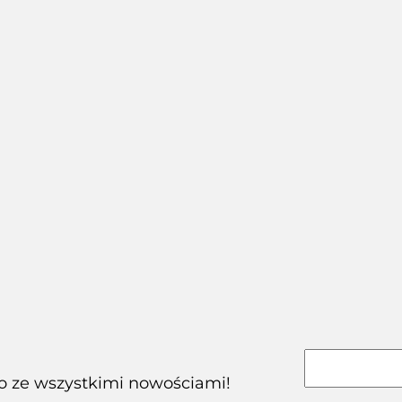
 Fresh MINI klopsiki z
Arquivet Fresh MINI klopsiki z
yka w sosie 200g
jagnięciny w sosie 200g
6.55
6.55
co ze wszystkimi nowościami!