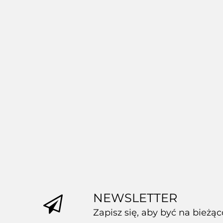
Arquivet
Arquivet Fresh klopsiki MINI
ind
MIX SMAKÓW 6x200g
39.32
NEWSLETTER
Zapisz się, aby być na bieżą