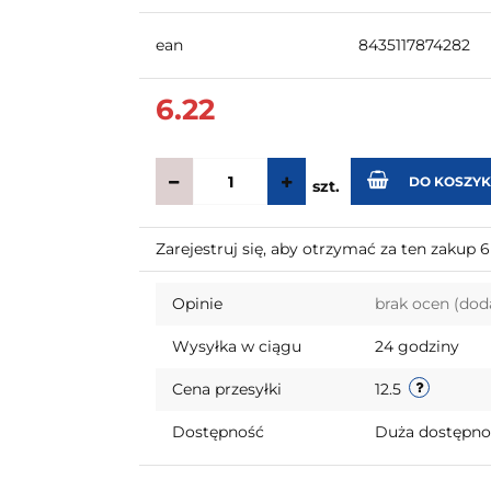
ean
8435117874282
6.22
DO KOSZY
szt.
Zarejestruj się, aby otrzymać za ten zakup 
Opinie
brak ocen
(dod
Wysyłka w ciągu
24 godziny
Cena przesyłki
12.5
Dostępność
Duża dostępn