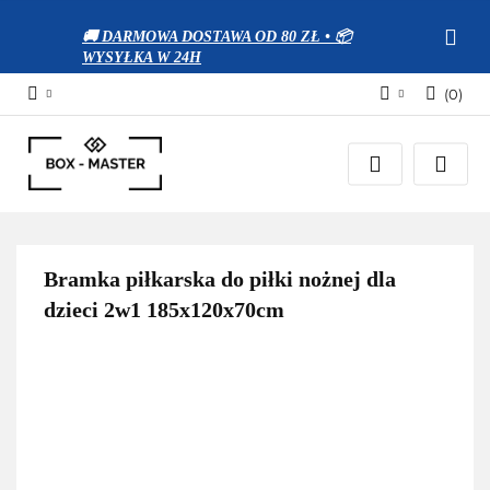
🚚 DARMOWA DOSTAWA OD 80 ZŁ • 📦
WYSYŁKA W 24H
(
0
)
Zaloguj się
Zarejestruj się
Dodaj zgłoszenie
Zgody cookies
Bramka piłkarska do piłki nożnej dla
dzieci 2w1 185x120x70cm