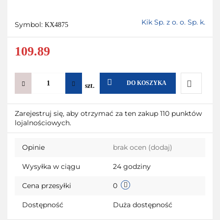
Kik Sp. z o. o. Sp. k.
Symbol:
KX4875
109.89
DO KOSZYKA
szt.
Do
Zarejestruj się, aby otrzymać za ten zakup 110 punktów
lojalnościowych.
przechow
Opinie
brak ocen
(dodaj)
Wysyłka w ciągu
24 godziny
Cena przesyłki
0
Dostępność
Duża dostępność