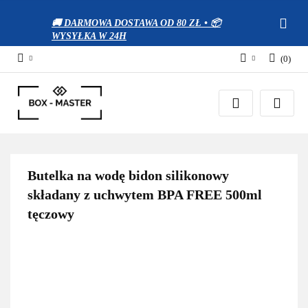
🚚 DARMOWA DOSTAWA OD 80 ZŁ • 📦
WYSYŁKA W 24H
(
0
)
Zaloguj się
Zarejestruj się
Dodaj zgłoszenie
Zgody cookies
Butelka na wodę bidon silikonowy
składany z uchwytem BPA FREE 500ml
tęczowy