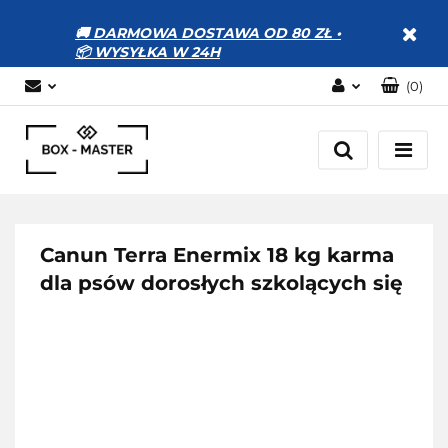
🚚 DARMOWA DOSTAWA OD 80 ZŁ •
📦 WYSYŁKA W 24H
(
0
)
Zaloguj się
Zarejestruj się
Dodaj zgłoszenie
Zgody cookies
Canun Terra Enermix 18 kg karma
dla psów dorosłych szkolących się