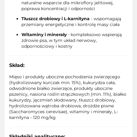
naturalne wsparcie dla mikroflory jelitowej,
poprawa koncentracji i odporności
Tłuszcz drobiowy i L-karnityna
- wspomagają
przemiany energetyczne i kontrolę masy ciała
Witaminy i minerały
- kompleksowo wspierają
zdrowie psa, w tym układ nerwowy,
odpornościowy i kostny
Skład:
Mięso i produkty uboczne pochodzenia zwierzęcego
(hydrolizowany kurczak min. 15%), kukurydza cała,
odwodnione białko zwierzęce, produkty uboczne
pszenicy, nasiona roślin strączkowych (min. 11%), białko
kukurydzy, jęczmień słodowany, tłuszcz drobiowy,
hydrolizowana wątroba drobiowa, drożdże piwne
(Saccharomyces cerevisae), witaminy i minerały, L-
karnityna - 120 mg/kg
Składniki analityczne: