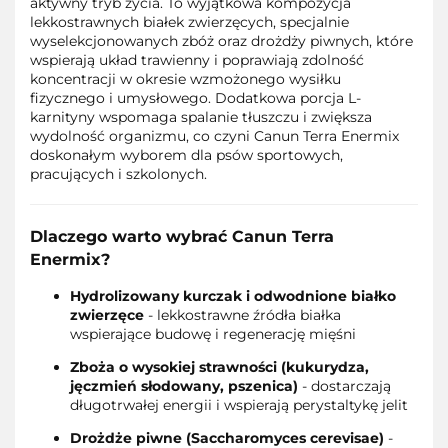
aktywny tryb życia. To wyjątkowa kompozycja
lekkostrawnych białek zwierzęcych, specjalnie
wyselekcjonowanych zbóż oraz drożdży piwnych, które
wspierają układ trawienny i poprawiają zdolność
koncentracji w okresie wzmożonego wysiłku
fizycznego i umysłowego. Dodatkowa porcja L-
karnityny wspomaga spalanie tłuszczu i zwiększa
wydolność organizmu, co czyni Canun Terra Enermix
doskonałym wyborem dla psów sportowych,
pracujących i szkolonych.
Dlaczego warto wybrać Canun Terra
Enermix?
Hydrolizowany kurczak i odwodnione białko
zwierzęce
- lekkostrawne źródła białka
wspierające budowę i regenerację mięśni
Zboża o wysokiej strawności (kukurydza,
jęczmień słodowany, pszenica)
- dostarczają
długotrwałej energii i wspierają perystaltykę jelit
Drożdże piwne (Saccharomyces cerevisae)
-