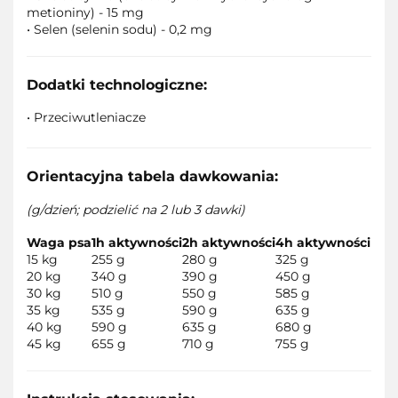
metioniny) - 15 mg
• Selen (selenin sodu) - 0,2 mg
Dodatki technologiczne:
• Przeciwutleniacze
Orientacyjna tabela dawkowania:
(g/dzień; podzielić na 2 lub 3 dawki)
Waga psa
1h aktywności
2h aktywności
4h aktywności
15 kg
255 g
280 g
325 g
20 kg
340 g
390 g
450 g
30 kg
510 g
550 g
585 g
35 kg
535 g
590 g
635 g
40 kg
590 g
635 g
680 g
45 kg
655 g
710 g
755 g