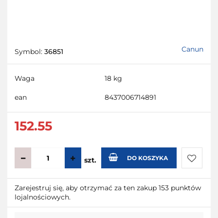
Canun
Symbol:
36851
Waga
18 kg
ean
8437006714891
152.55
DO KOSZYKA
szt.
Do
Zarejestruj się, aby otrzymać za ten zakup 153 punktów
lojalnościowych.
przecho