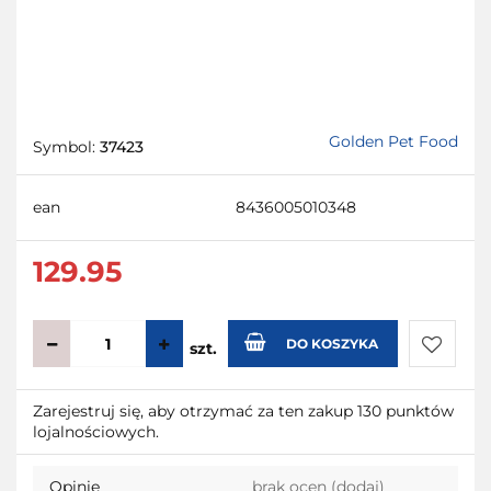
Golden Pet Food
Symbol:
37423
ean
8436005010348
129.95
DO KOSZYKA
szt.
Do
Zarejestruj się, aby otrzymać za ten zakup 130 punktów
lojalnościowych.
przecho
Opinie
brak ocen
(dodaj)