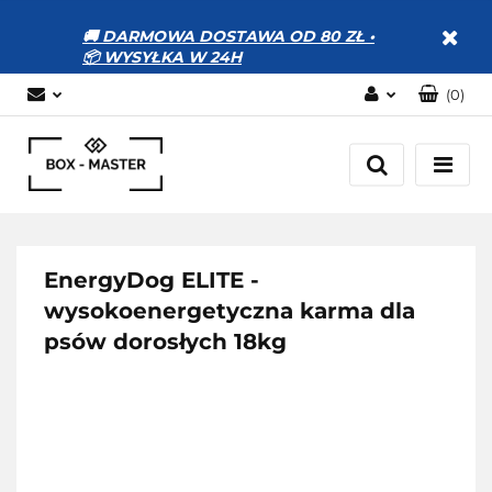
🚚 DARMOWA DOSTAWA OD 80 ZŁ •
📦 WYSYŁKA W 24H
(
0
)
Zaloguj się
Zarejestruj się
Dodaj zgłoszenie
Zgody cookies
EnergyDog ELITE -
wysokoenergetyczna karma dla
psów dorosłych 18kg