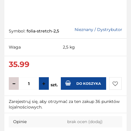
Nieznany / Dystrybutor
Symbol:
folia-stretch-2,5
Waga
2,5 kg
35.99
DO KOSZYKA
szt.
Do
Zarejestruj się, aby otrzymać za ten zakup 36 punktów
lojalnościowych.
przecho
Opinie
brak ocen
(dodaj)