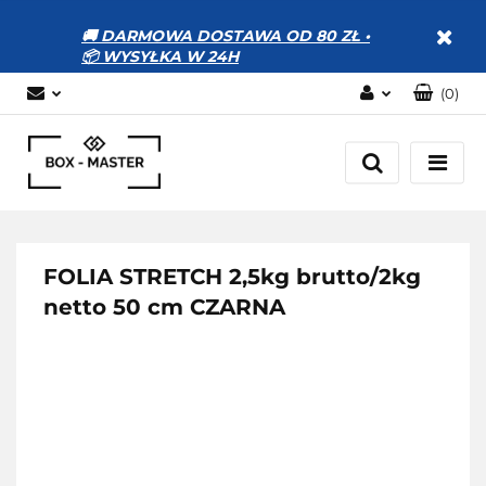
🚚 DARMOWA DOSTAWA OD 80 ZŁ •
📦 WYSYŁKA W 24H
(
0
)
Zaloguj się
Zarejestruj się
Dodaj zgłoszenie
Zgody cookies
FOLIA STRETCH 2,5kg brutto/2kg
netto 50 cm CZARNA