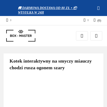
🚚 DARMOWA DOSTAWA OD 80 ZŁ • 📦
WYSYŁKA W 24H
(
0
)
Zaloguj się
Zarejestruj się
Dodaj zgłoszenie
Zgody cookies
Kotek interaktywny na smyczy miauczy
chodzi rusza ogonem szary