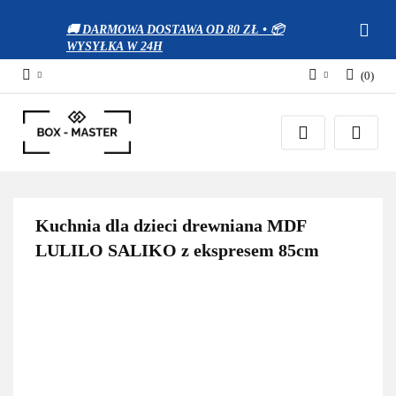
🚚 DARMOWA DOSTAWA OD 80 ZŁ • 📦
WYSYŁKA W 24H
(
0
)
Zaloguj się
Zarejestruj się
Dodaj zgłoszenie
Zgody cookies
Kuchnia dla dzieci drewniana MDF
LULILO SALIKO z ekspresem 85cm