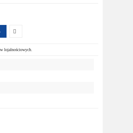
A
Do
ów lojalnościowych.
przechowalni