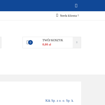
ABAWKI
Strefa klienta
Zaloguj się
Zarejestruj się
Dodaj zgłoszenie
TWÓJ KOSZYK
0
0,00 zł
Zgody cookies
MOCJE
BESTSELLERY
KONTAKT
Kik Sp. z o. o. Sp. k.