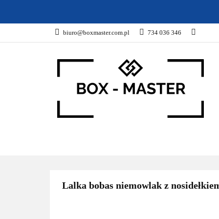
KARTONY
Z
biuro@boxmaster.com.pl
734 036 346
SPORT
PROM
KARTONY
ZWIERZĘTA
DOM I OG
Lalka bobas niemowlak z nosidełkie