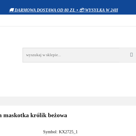
WIERZĘTA
DOM I OGRÓD
ELEKTRONIKA
Z
🚚 DARMOWA DOSTAWA OD 80 ZŁ • 📦 WYSYŁKA W 24H
OCJE
BESTSELLERY
KONTAKT
RÓD
ELEKTRONIKA
ZABAWKI
SPORT
PRO
m maskotka królik beżowa
Symbol:
KX2725_1