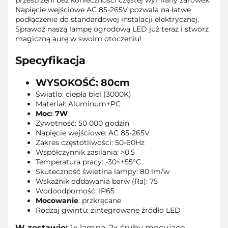
przestrzeni bez konieczności częstej wymiany żarówek.
Napięcie wejściowe AC 85-265V pozwala na łatwe
podłączenie do standardowej instalacji elektrycznej.
Sprawdź naszą lampę ogrodową LED już teraz i stwórz
magiczną aurę w swoim otoczeniu!
Specyfikacja
WYSOKOŚĆ: 80cm
Światlo: ciepła biel
(
3000K)
Materiał:
Aluminum+PC
Moc: 7W
Żywotność: 50 000 godzin
Napięcie wejściowe: AC 85-265V
Zakres częstotliwości:
50-60Hz
Współczynnik zasilania: >0.5
Temperatura pracy:
-
30
~+
55
°C
Skuteczność świetlna lampy: 80 lm/w
Wskaźnik oddawania barw (Ra):
75
Wodoodporność: IP65
Mocowanie
: przkręcane
Rodzaj gwintu: zintegrowane źródło LED
W zestawie:
1x lampa, 2x śruby mocujące,