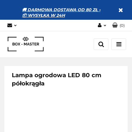
🚚 DARMOWA DOSTAWA OD 80 ZŁ •
📦 WYSYŁKA W 24H
(
0
)
Zaloguj się
Zarejestruj się
Dodaj zgłoszenie
Zgody cookies
Lampa ogrodowa LED 80 cm
półokrągła