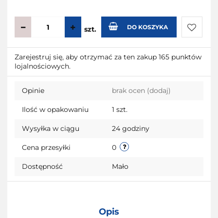
DO KOSZYKA
szt.
Do
Zarejestruj się, aby otrzymać za ten zakup 165 punktów
lojalnościowych.
przecho
Opinie
brak ocen
(dodaj)
Ilość w opakowaniu
1 szt.
Wysyłka w ciągu
24 godziny
Cena przesyłki
0
Dostępność
Mało
Opis