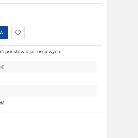
KA
Do
164 punktów lojalnościowych.
przechowalni
aj)
ość