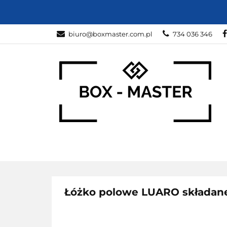
KARTONY
Z
biuro@boxmaster.com.pl
734 036 346
SPORT
PRO
KARTONY
ZWIERZĘTA
DOM I O
Łóżko polowe LUARO składane 