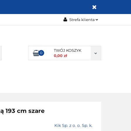
ZABAWKI
Strefa klienta
Zaloguj się
Zarejestruj się
Dodaj zgłoszenie
TWÓJ KOSZYK
0
0,00 zł
Zgody cookies
OMOCJE
BESTSELLERY
KONTAKT
ą 193 cm szare
Kik Sp. z o. o. Sp. k.