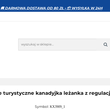
WIERZĘTA
DOM I OGRÓD
ELEKTRONIKA
🚚 DARMOWA DOSTAWA OD 80 ZŁ • 📦 WYSYŁKA W 24H
MOCJE
BESTSELLERY
KONTAKT
GRÓD
ELEKTRONIKA
ZABAWKI
SPORT
PR
turystyczne kanadyjka leżanka z regulacj
Symbol:
KX3909_1