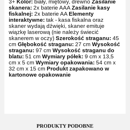
3+
Kolor:
biały, miętowy, drewno
Zasilanie
skanera:
2x baterie AAA
Zasilanie kasy
fiskalnej:
2x baterie AA
Elementy
interaktywne:
tak - kasa fiskalna oraz
skaner wydają dźwięki, skaner emituje
wiązkę laserową (nie należy świecić
skanerem w oczy)
Szerokość straganu:
45
cm
Głębokość straganu:
27 cm
Wysokość
straganu:
97 cm
Wysokość straganu do
blatu:
51 cm
Wymiary półek:
9 cm x 13,5
cm x 5 cm
Wymiary opakowania:
54 cm x
32 cm x 15 cm
Produkt zapakowano w
kartonowe opakowanie
PRODUKTY PODOBNE