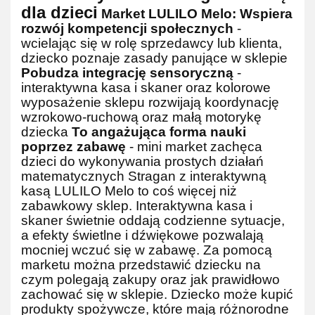
dla dzieci
Market LULILO Melo:
Wspiera
rozwój kompetencji społecznych
-
wcielając się w rolę sprzedawcy lub klienta,
dziecko poznaje zasady panujące w sklepie
Pobudza integrację sensoryczną
-
interaktywna kasa i skaner oraz kolorowe
wyposażenie sklepu rozwijają koordynację
wzrokowo-ruchową oraz małą motorykę
dziecka
To angażująca forma nauki
poprzez zabawę
- mini market zachęca
dzieci do wykonywania prostych działań
matematycznych
Stragan z interaktywną
kasą LULILO Melo to coś więcej niż
zabawkowy sklep. Interaktywna kasa i
skaner świetnie oddają codzienne sytuacje,
a efekty świetlne i dźwiękowe pozwalają
mocniej wczuć się w zabawę. Za pomocą
marketu można przedstawić dziecku na
czym polegają zakupy oraz jak prawidłowo
zachować się w sklepie.
Dziecko może kupić
produkty spożywcze, które mają różnorodne