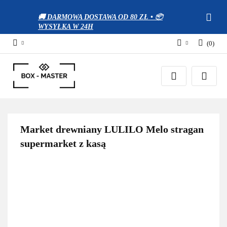
🚚 DARMOWA DOSTAWA OD 80 ZŁ • 📦
WYSYŁKA W 24H
(
0
)
Zaloguj się
Zarejestruj się
Dodaj zgłoszenie
Zgody cookies
Market drewniany LULILO Melo stragan
supermarket z kasą