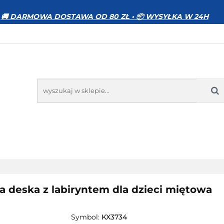
WIERZĘTA
DOM I OGRÓD
ELEKTRONIKA
🚚 DARMOWA DOSTAWA OD 80 ZŁ • 📦 WYSYŁKA W 24H
MOCJE
BESTSELLERY
KONTAKT
GRÓD
ELEKTRONIKA
ZABAWKI
SPORT
PR
deska z labiryntem dla dzieci miętowa
Symbol:
KX3734