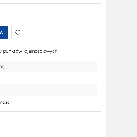
KA
Do
57 punktów lojalnościowych.
przechowalni
aj)
pność