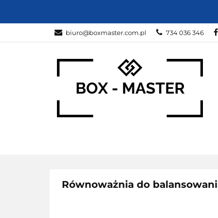
KARTONY
Z
biuro@boxmaster.com.pl
734 036 346
SPORT
PRO
KARTONY
ZWIERZĘTA
DOM I O
Równoważnia do balansowania 