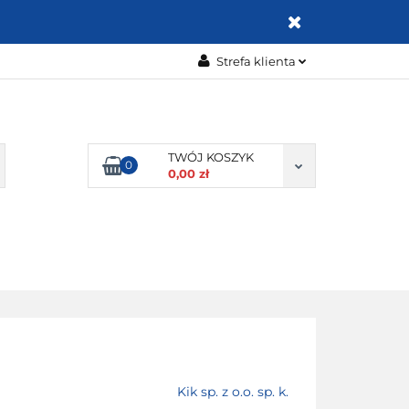
ZABAWKI
Strefa klienta
Zaloguj się
Zarejestruj się
Dodaj zgłoszenie
TWÓJ KOSZYK
0
0,00 zł
Zgody cookies
OMOCJE
BESTSELLERY
KONTAKT
Kik sp. z o.o. sp. k.