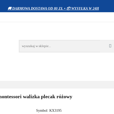
WIERZĘTA
DOM I OGRÓD
ELEKTRONIKA
Z
🚚 DARMOWA DOSTAWA OD 80 ZŁ • 📦 WYSYŁKA W 24H
OCJE
BESTSELLERY
KONTAKT
RÓD
ELEKTRONIKA
ZABAWKI
SPORT
PRO
ontessori walizka plecak różowy
Symbol:
KX3195