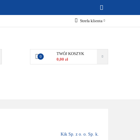
ABAWKI
Strefa klienta
Zaloguj się
Zarejestruj się
Dodaj zgłoszenie
TWÓJ KOSZYK
0
0,00 zł
Zgody cookies
MOCJE
BESTSELLERY
KONTAKT
Kik Sp. z o. o. Sp. k.