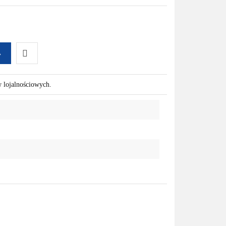
A
Do
w lojalnościowych.
przechowalni