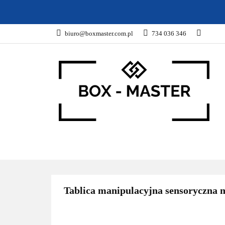
KARTONY
Z
biuro@boxmaster.com.pl
734 036 346
SPORT
PROM
KARTONY
ZWIERZĘTA
DOM I OG
Tablica manipulacyjna sensoryczna m