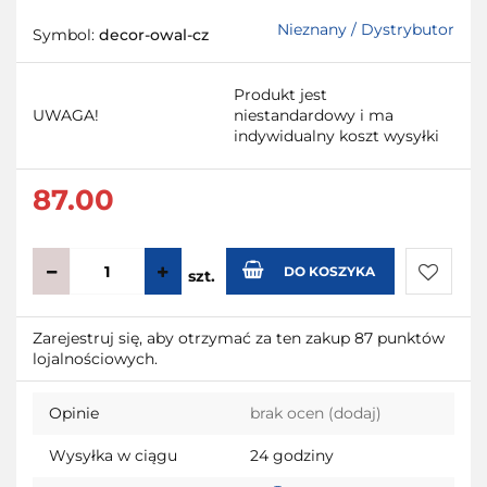
Nieznany / Dystrybutor
Symbol:
decor-owal-cz
Produkt jest
UWAGA!
niestandardowy i ma
indywidualny koszt wysyłki
87.00
DO KOSZYKA
szt.
Do
Zarejestruj się, aby otrzymać za ten zakup 87 punktów
lojalnościowych.
przecho
Opinie
brak ocen
(dodaj)
Wysyłka w ciągu
24 godziny