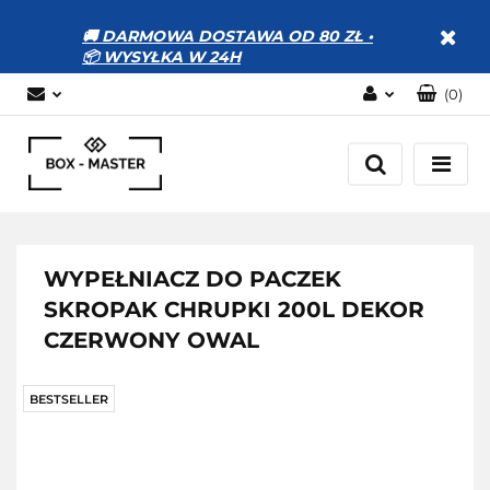
🚚 DARMOWA DOSTAWA OD 80 ZŁ •
📦 WYSYŁKA W 24H
(
0
)
Zaloguj się
Zarejestruj się
Dodaj zgłoszenie
Zgody cookies
WYPEŁNIACZ DO PACZEK
SKROPAK CHRUPKI 200L DEKOR
CZERWONY OWAL
BESTSELLER