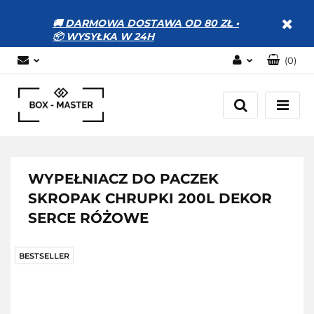
🚚 DARMOWA DOSTAWA OD 80 ZŁ •
📦 WYSYŁKA W 24H
(
0
)
Zaloguj się
Zarejestruj się
Dodaj zgłoszenie
Zgody cookies
WYPEŁNIACZ DO PACZEK
SKROPAK CHRUPKI 200L DEKOR
SERCE RÓŻOWE
BESTSELLER