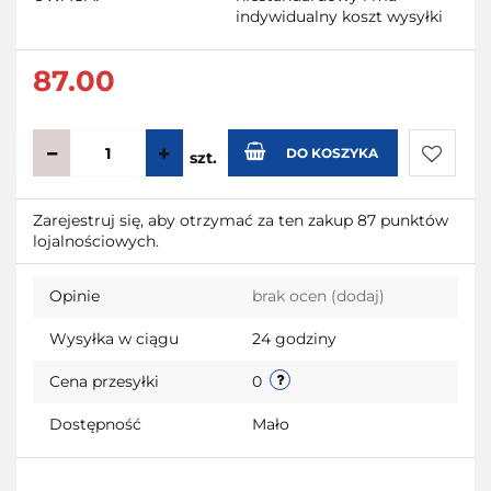
indywidualny koszt wysyłki
87.00
DO KOSZYKA
szt.
Do
Zarejestruj się, aby otrzymać za ten zakup 87 punktów
lojalnościowych.
przecho
Opinie
brak ocen
(dodaj)
Wysyłka w ciągu
24 godziny
Cena przesyłki
0
Dostępność
Mało