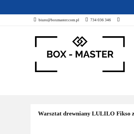
KARTONY
Z
biuro@boxmaster.com.pl
734 036 346
SPORT
PROM
KARTONY
ZWIERZĘTA
DOM I OG
Warsztat drewniany LULILO Fikso ze