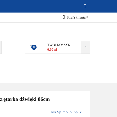
ABAWKI
Strefa klienta
Zaloguj się
Zarejestruj się
Dodaj zgłoszenie
TWÓJ KOSZYK
0
0,00 zł
Zgody cookies
MOCJE
BESTSELLERY
KONTAKT
krętarka dźwięki 86cm
Kik Sp. z o. o. Sp. k.