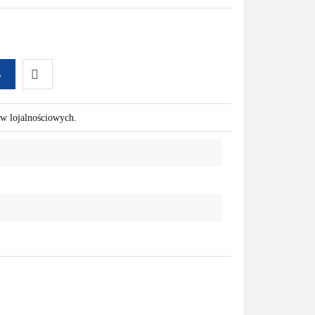
A
Do
ów lojalnościowych.
przechowalni