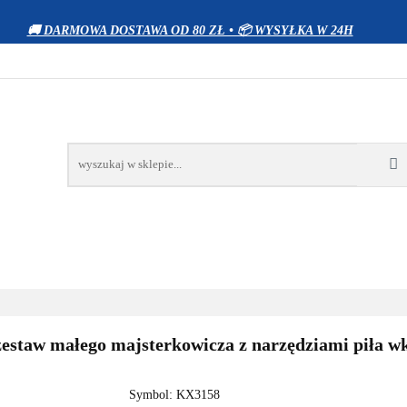
WIERZĘTA
DOM I OGRÓD
ELEKTRONIKA
Z
🚚 DARMOWA DOSTAWA OD 80 ZŁ • 📦 WYSYŁKA W 24H
OCJE
BESTSELLERY
KONTAKT
RÓD
ELEKTRONIKA
ZABAWKI
SPORT
PRO
staw małego majsterkowicza z narzędziami piła w
Symbol:
KX3158