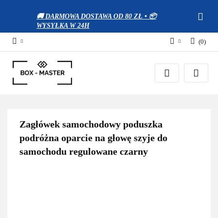
🚚 DARMOWA DOSTAWA OD 80 ZŁ • 📦
WYSYŁKA W 24H
(
0
)
Zaloguj się
Zarejestruj się
Dodaj zgłoszenie
Zgody cookies
Zagłówek samochodowy poduszka
podróżna oparcie na głowę szyje do
samochodu regulowane czarny