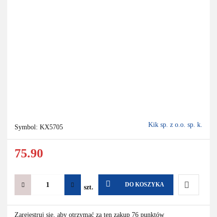
Kik sp. z o.o. sp. k.
Symbol:
KX5705
75.90
DO KOSZYKA
szt.
Do
Zarejestruj się, aby otrzymać za ten zakup 76 punktów