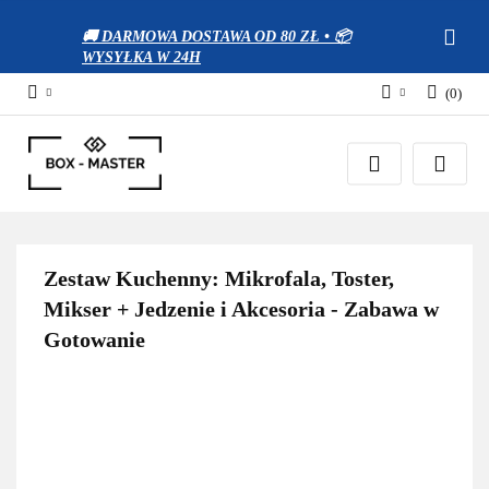
🚚 DARMOWA DOSTAWA OD 80 ZŁ • 📦
WYSYŁKA W 24H
(
0
)
Zaloguj się
Zarejestruj się
Dodaj zgłoszenie
Zgody cookies
Zestaw Kuchenny: Mikrofala, Toster,
Mikser + Jedzenie i Akcesoria - Zabawa w
Gotowanie