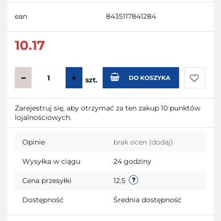
ean
8435117841284
10.17
DO KOSZYKA
szt.
Do
Zarejestruj się, aby otrzymać za ten zakup 10 punktów
lojalnościowych.
przecho
Opinie
brak ocen
(dodaj)
Wysyłka w ciągu
24 godziny
Cena przesyłki
12.5
Dostępność
Średnia dostępność