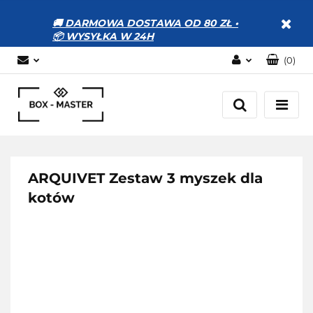
🚚 DARMOWA DOSTAWA OD 80 ZŁ •
📦 WYSYŁKA W 24H
(
0
)
Zaloguj się
Zarejestruj się
Dodaj zgłoszenie
Zgody cookies
ARQUIVET Zestaw 3 myszek dla
kotów