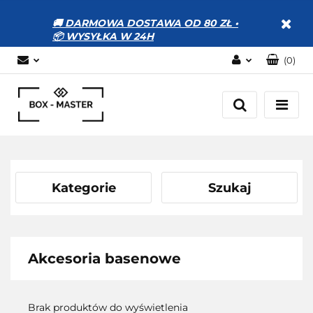
🚚 DARMOWA DOSTAWA OD 80 ZŁ •
📦 WYSYŁKA W 24H
(
0
)
Zaloguj się
Zarejestruj się
Dodaj zgłoszenie
Zgody cookies
Kategorie
Szukaj
Akcesoria basenowe
Brak produktów do wyświetlenia