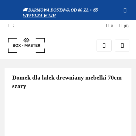
🚚 DARMOWA DOSTAWA OD 80 ZŁ • 📦
WYSYŁKA W 24H
(
0
)
Zaloguj się
Zarejestruj się
Dodaj zgłoszenie
Zgody cookies
Domek dla lalek drewniany mebelki 70cm
szary