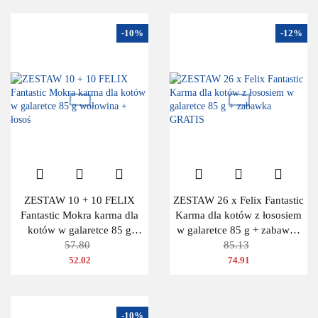
-10%
-12%
ZESTAW 10 + 10 FELIX
ZESTAW 26 x Felix Fantastic
Fantastic Mokra karma dla
Karma dla kotów z łososiem
kotów w galaretce 85 g
w galaretce 85 g + zabawka
wołowina + łosoś
57.80
GRATIS
85.13
52.02
74.91
-10%