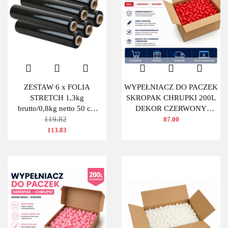
ZESTAW 6 x FOLIA
WYPEŁNIACZ DO PACZEK
STRETCH 1,3kg
SKROPAK CHRUPKI 200L
brutto/0,8kg netto 50 cm
DEKOR CZERWONY
CZARNA
119.82
OWAL
87.00
113.83