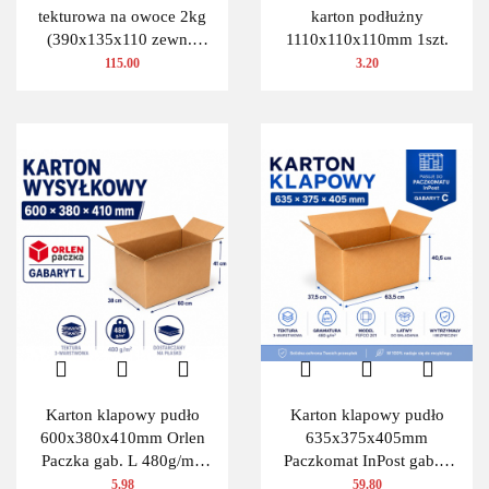
tekturowa na owoce 2kg
karton podłużny
(390x135x110 zewn.)
1110x110x110mm 1szt.
100 szt.
115.00
3.20
Karton klapowy pudło
Karton klapowy pudło
600x380x410mm Orlen
635x375x405mm
Paczka gab. L 480g/m2
Paczkomat InPost gab.C
3W 1 szt.
480g/m2 3W 10 szt.
5.98
59.80