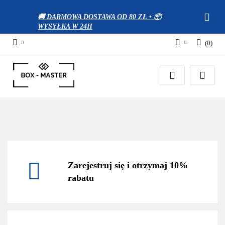
🚚 DARMOWA DOSTAWA OD 80 ZŁ • 📦
WYSYŁKA W 24H
(
0
)
Zaloguj się
Zarejestruj się
Dodaj zgłoszenie
Zgody cookies
Zarejestruj się i otrzymaj 10%
rabatu