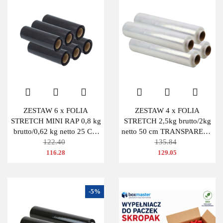
ZESTAW 6 x FOLIA
ZESTAW 4 x FOLIA
STRETCH MINI RAP 0,8 kg
STRETCH 2,5kg brutto/2kg
brutto/0,62 kg netto 25 CM
netto 50 cm TRANSPARENT
CZARNA
122.40
BEZBARWNA
135.84
116.28
129.05
-5%