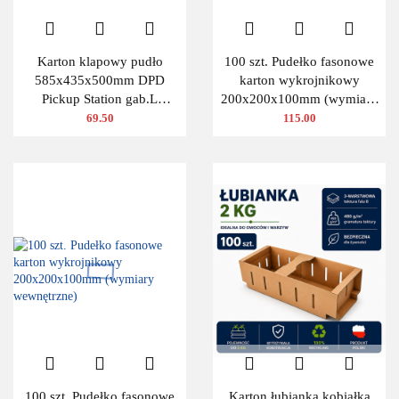
Karton klapowy pudło
100 szt. Pudełko fasonowe
585x435x500mm DPD
karton wykrojnikowy
Pickup Station gab.L
200x200x100mm (wymiary
480g/m2 3W 10 szt.
wewnętrzne)
69.50
115.00
100 szt. Pudełko fasonowe
Karton łubianka kobiałka