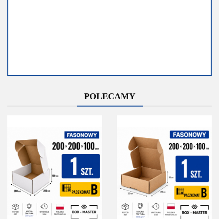
Dostępność
Dostępność
POLECAMY
Średnia
Mało
dostępność
Do końca
promocji
Do końca promocji
pozostało
pozostało