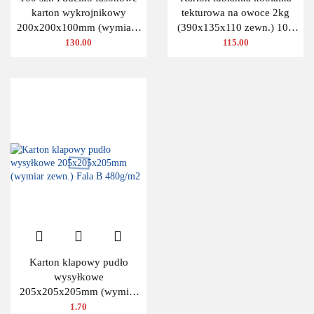
karton wykrojnikowy
tekturowa na owoce 2kg
200x200x100mm (wymiary
(390x135x110 zewn.) 100
wewnętrzne)
szt.
130.00
115.00
Karton klapowy pudło
wysyłkowe
205x205x205mm (wymiar
zewn.) Fala B 480g/m2
1.70