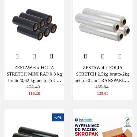
ZESTAW 6 x FOLIA
ZESTAW 4 x FOLIA
STRETCH MINI RAP 0,8 kg
STRETCH 2,5kg brutto/2kg
brutto/0,62 kg netto 25 CM
netto 50 cm TRANSPARENT
CZARNA
122.40
BEZBARWNA
135.84
116.28
129.05
-5%