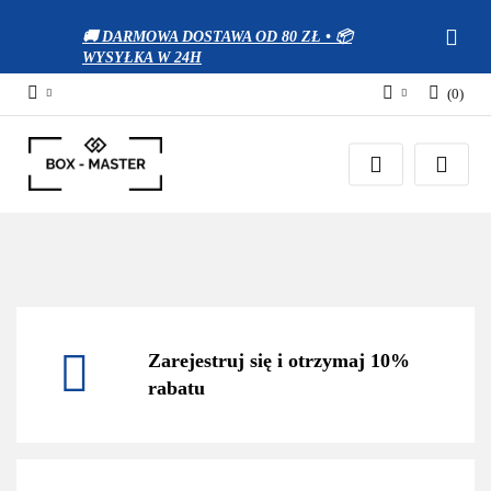
🚚 DARMOWA DOSTAWA OD 80 ZŁ • 📦
WYSYŁKA W 24H
(
0
)
Zaloguj się
Zarejestruj się
Dodaj zgłoszenie
Zgody cookies
Zarejestruj się i otrzymaj 10%
rabatu