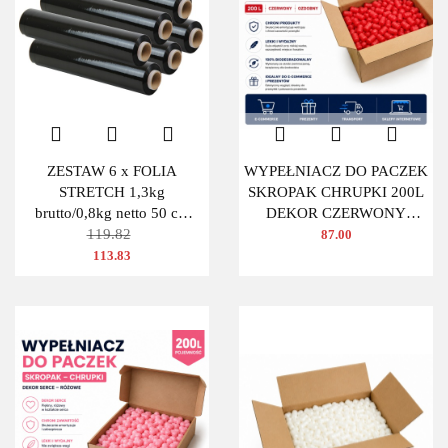
ZESTAW 6 x FOLIA
WYPEŁNIACZ DO PACZEK
STRETCH 1,3kg
SKROPAK CHRUPKI 200L
brutto/0,8kg netto 50 cm
DEKOR CZERWONY
CZARNA
119.82
OWAL
87.00
113.83