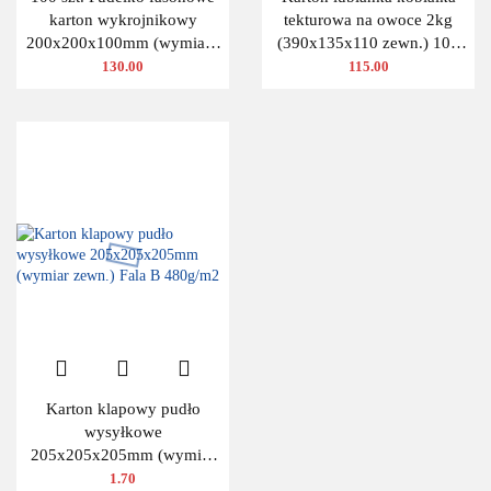
karton wykrojnikowy
tekturowa na owoce 2kg
200x200x100mm (wymiary
(390x135x110 zewn.) 100
wewnętrzne)
szt.
130.00
115.00
Karton klapowy pudło
wysyłkowe
205x205x205mm (wymiar
zewn.) Fala B 480g/m2
1.70