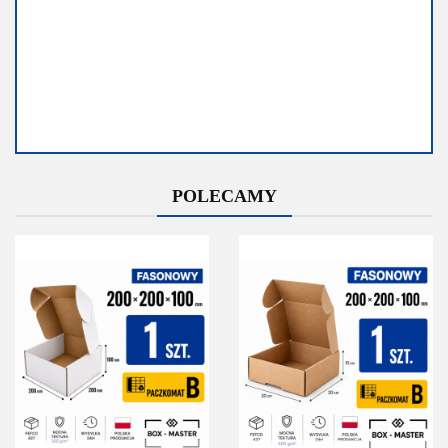
Dostępność
Dostępność
POLECAMY
Średnia
Mało
dostępność
Do końca
promocji
Do końca promocji
pozostało
pozostało