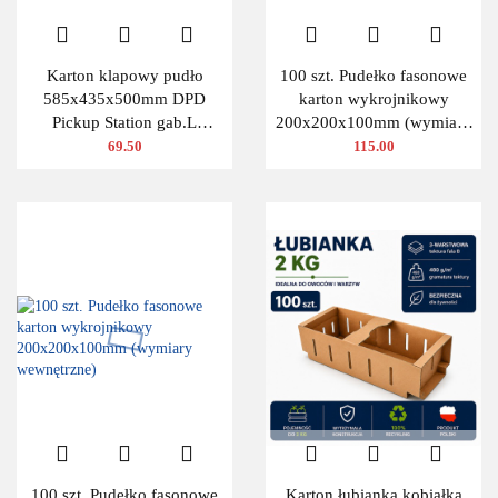
Karton klapowy pudło
100 szt. Pudełko fasonowe
585x435x500mm DPD
karton wykrojnikowy
Pickup Station gab.L
200x200x100mm (wymiary
480g/m2 3W 10 szt.
wewnętrzne)
69.50
115.00
100 szt. Pudełko fasonowe
Karton łubianka kobiałka