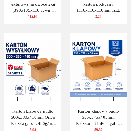
tekturowa na owoce 2kg
karton podłużny
(390x135x110 zewn.)
1110x110x110mm 1szt.
100 szt.
115.00
3.20
Karton klapowy pudło
Karton klapowy pudło
600x380x410mm Orlen
635x375x405mm
Paczka gab. L 480g/m2
Paczkomat InPost gab.C
3W 1 szt.
480g/m2 3W 10 szt.
5.98
59.80