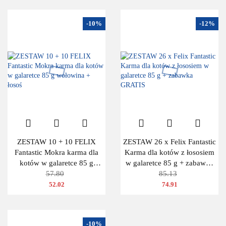
-10%
-12%
ZESTAW 10 + 10 FELIX
ZESTAW 26 x Felix Fantastic
Fantastic Mokra karma dla
Karma dla kotów z łososiem
kotów w galaretce 85 g
w galaretce 85 g + zabawka
wołowina + łosoś
57.80
GRATIS
85.13
52.02
74.91
-10%