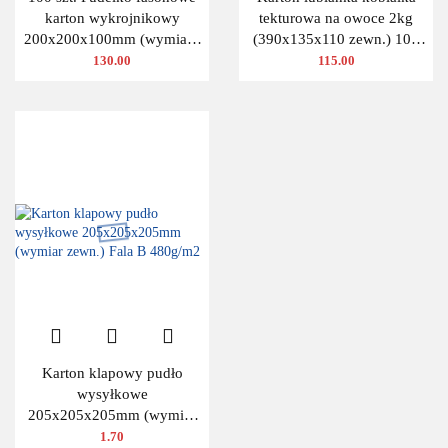
karton wykrojnikowy
tekturowa na owoce 2kg
200x200x100mm (wymiary
(390x135x110 zewn.) 100
wewnętrzne)
szt.
130.00
115.00
Karton klapowy pudło
wysyłkowe
205x205x205mm (wymiar
zewn.) Fala B 480g/m2
1.70