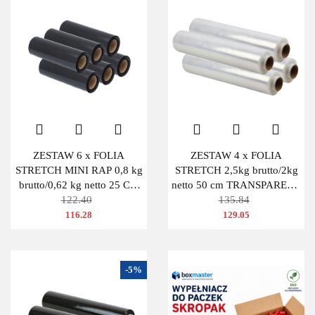
ZESTAW 6 x FOLIA
ZESTAW 4 x FOLIA
STRETCH MINI RAP 0,8 kg
STRETCH 2,5kg brutto/2kg
brutto/0,62 kg netto 25 CM
netto 50 cm TRANSPARENT
CZARNA
122.40
BEZBARWNA
135.84
116.28
129.05
-5%