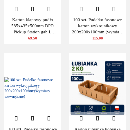
Karton klapowy pudło
100 szt. Pudełko fasonowe
585x435x500mm DPD
karton wykrojnikowy
Pickup Station gab.L
200x200x100mm (wymiary
480g/m2 3W 10 szt.
wewnętrzne)
69.50
115.00
100 szt. Pudełko fasonowe
Karton łubianka kobiałka