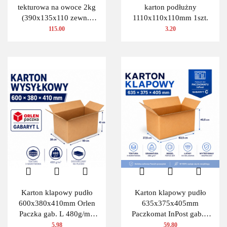
tekturowa na owoce 2kg
karton podłużny
(390x135x110 zewn.)
1110x110x110mm 1szt.
100 szt.
115.00
3.20
Karton klapowy pudło
Karton klapowy pudło
600x380x410mm Orlen
635x375x405mm
Paczka gab. L 480g/m2
Paczkomat InPost gab.C
3W 1 szt.
480g/m2 3W 10 szt.
5.98
59.80