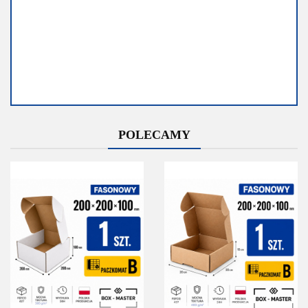
Dostępność
Dostępność
POLECAMY
Średnia
Mało
dostępność
Do końca
promocji
Do końca promocji
pozostało
pozostało