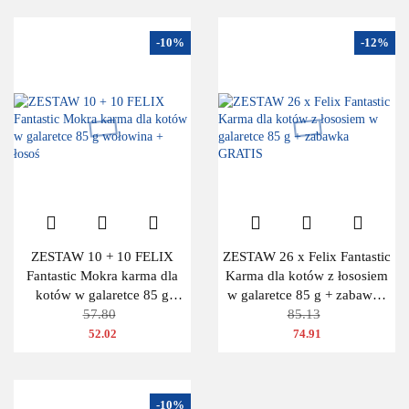
-10%
-12%
ZESTAW 10 + 10 FELIX
ZESTAW 26 x Felix Fantastic
Fantastic Mokra karma dla
Karma dla kotów z łososiem
kotów w galaretce 85 g
w galaretce 85 g + zabawka
wołowina + łosoś
57.80
GRATIS
85.13
52.02
74.91
-10%