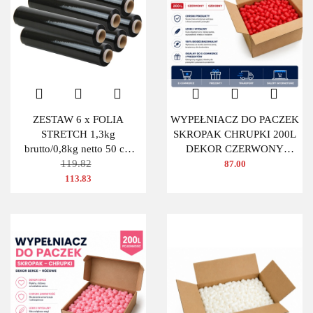
ZESTAW 6 x FOLIA
WYPEŁNIACZ DO PACZEK
STRETCH 1,3kg
SKROPAK CHRUPKI 200L
brutto/0,8kg netto 50 cm
DEKOR CZERWONY
CZARNA
119.82
OWAL
87.00
113.83