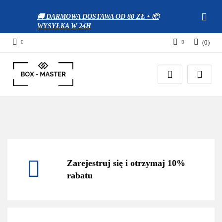
🚚 DARMOWA DOSTAWA OD 80 ZŁ • 📦
WYSYŁKA W 24H
(
0
)
Zaloguj się
Zarejestruj się
Dodaj zgłoszenie
Zgody cookies
Zarejestruj się i otrzymaj 10%
rabatu