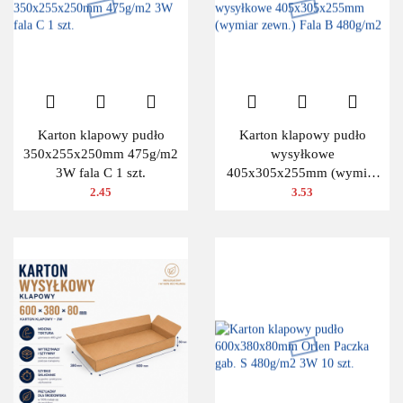
Karton klapowy pudło
Karton klapowy pudło
350x255x250mm 475g/m2
wysyłkowe
3W fala C 1 szt.
405x305x255mm (wymiar
zewn.) Fala B 480g/m2
2.45
3.53