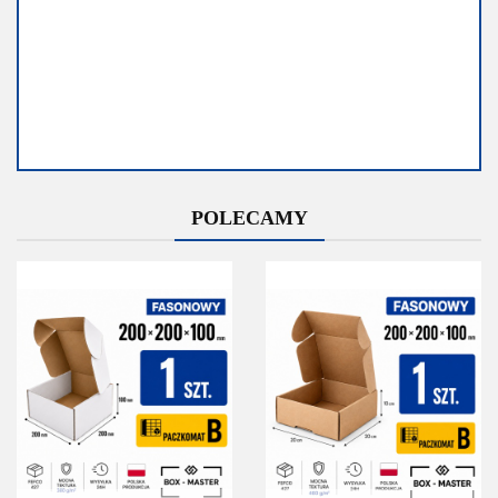
Dostępność
Dostępność
POLECAMY
Średnia
Mało
dostępność
Do końca
promocji
Do końca promocji
pozostało
pozostało