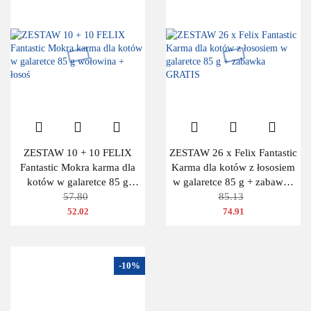
ZESTAW 10 + 10 FELIX
ZESTAW 26 x Felix Fantastic
Fantastic Mokra karma dla
Karma dla kotów z łososiem
kotów w galaretce 85 g
w galaretce 85 g + zabawka
wołowina + łosoś
57.80
GRATIS
85.13
52.02
74.91
-10%