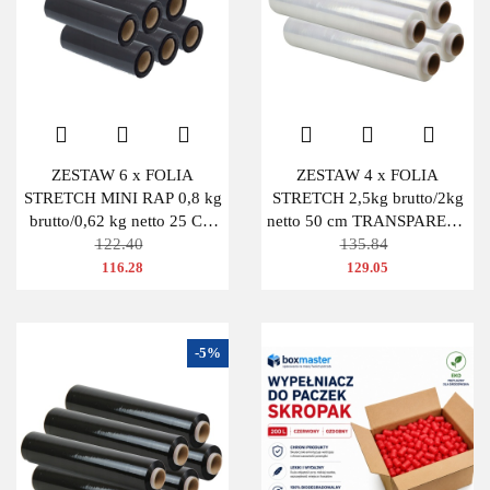
ZESTAW 6 x FOLIA
ZESTAW 4 x FOLIA
STRETCH MINI RAP 0,8 kg
STRETCH 2,5kg brutto/2kg
brutto/0,62 kg netto 25 CM
netto 50 cm TRANSPARENT
CZARNA
122.40
BEZBARWNA
135.84
116.28
129.05
-5%