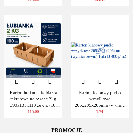
Karton łubianka kobiałka
Karton klapowy pudło
tekturowa na owoce 2kg
wysyłkowe
(390x135x110 zewn.) 100
205x205x205mm (wymiar
szt.
zewn.) Fala B 480g/m2
115.00
1.70
PROMOCJE