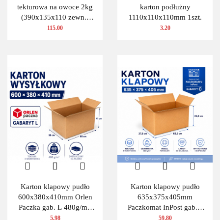
tekturowa na owoce 2kg
karton podłużny
(390x135x110 zewn.)
1110x110x110mm 1szt.
100 szt.
115.00
3.20
Karton klapowy pudło
Karton klapowy pudło
600x380x410mm Orlen
635x375x405mm
Paczka gab. L 480g/m2
Paczkomat InPost gab.C
3W 1 szt.
480g/m2 3W 10 szt.
5.98
59.80