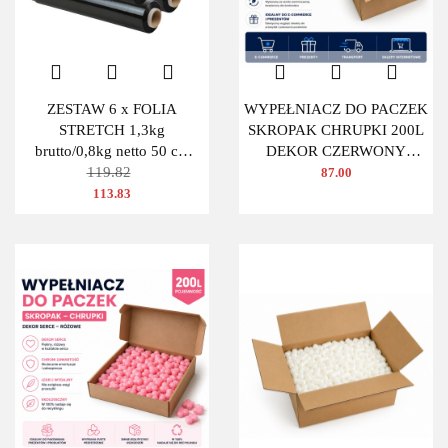
ZESTAW 6 x FOLIA
WYPEŁNIACZ DO PACZEK
STRETCH 1,3kg
SKROPAK CHRUPKI 200L
brutto/0,8kg netto 50 cm
DEKOR CZERWONY
CZARNA
119.82
OWAL
87.00
113.83