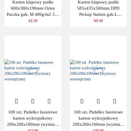
Karton klapowy pudło
Karton klapowy pudło
600x380x190mm Orlen
585x435x500mm DPD
Paczka gab. M 480g/m2 3W
Pickup Station gab.L
10 szt.
480g/m2 3W 10 szt.
42.50
69.50
100 szt. Pudełko fasonowe
100 szt. Pudełko fasonowe
karton wykrojnikowy
karton wykrojnikowy
200x200x100mm (wymiary
200x200x100mm (wymiary
wewnętrzne)
wewnętrzne)
115.00
130.00