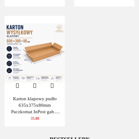
Karton klapowy pudło
635x375x80mm
Paczkomat InPost gab.A
480g/m2 3W 10 szt.
35.80