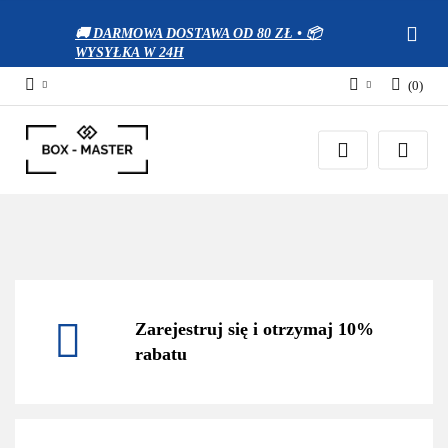
🚚 DARMOWA DOSTAWA OD 80 ZŁ • 📦
WYSYŁKA W 24H
(
0
)
Zaloguj się
Zarejestruj się
Dodaj zgłoszenie
Zgody cookies
Zarejestruj się i otrzymaj 10%
rabatu