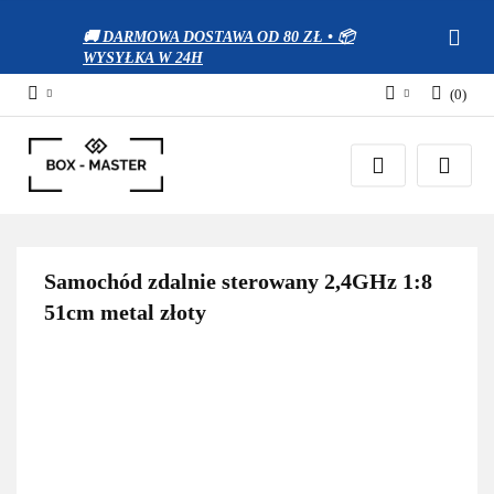
🚚 DARMOWA DOSTAWA OD 80 ZŁ • 📦
WYSYŁKA W 24H
(
0
)
Zaloguj się
Zarejestruj się
Dodaj zgłoszenie
Zgody cookies
Samochód zdalnie sterowany 2,4GHz 1:8
51cm metal złoty