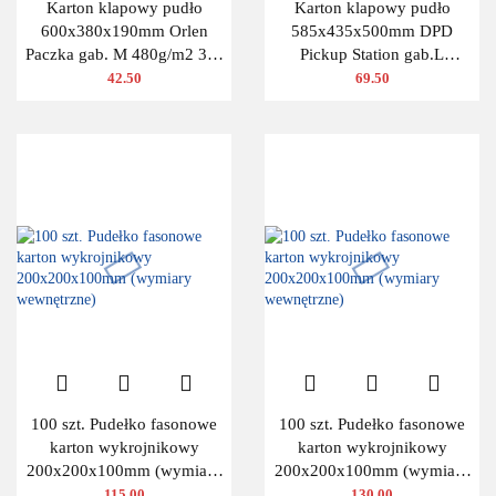
Karton klapowy pudło
Karton klapowy pudło
600x380x190mm Orlen
585x435x500mm DPD
Paczka gab. M 480g/m2 3W
Pickup Station gab.L
10 szt.
480g/m2 3W 10 szt.
42.50
69.50
100 szt. Pudełko fasonowe
100 szt. Pudełko fasonowe
karton wykrojnikowy
karton wykrojnikowy
200x200x100mm (wymiary
200x200x100mm (wymiary
wewnętrzne)
wewnętrzne)
115.00
130.00