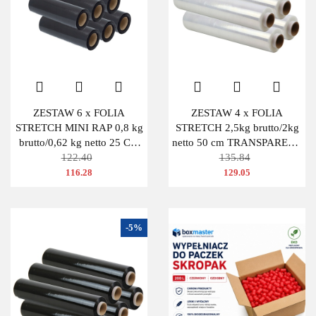
ZESTAW 6 x FOLIA
ZESTAW 4 x FOLIA
STRETCH MINI RAP 0,8 kg
STRETCH 2,5kg brutto/2kg
brutto/0,62 kg netto 25 CM
netto 50 cm TRANSPARENT
CZARNA
122.40
BEZBARWNA
135.84
116.28
129.05
-5%