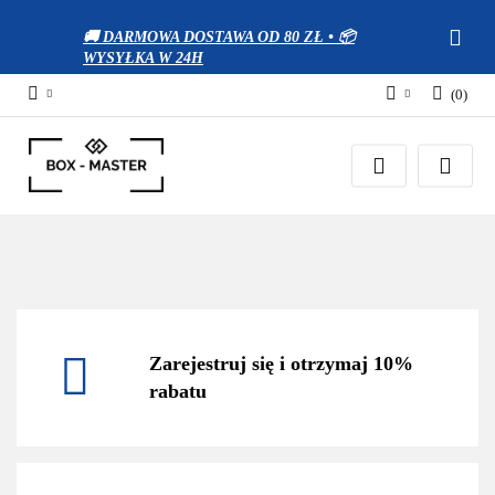
🚚 DARMOWA DOSTAWA OD 80 ZŁ • 📦
WYSYŁKA W 24H
(
0
)
Zaloguj się
Zarejestruj się
Dodaj zgłoszenie
Zgody cookies
Zarejestruj się i otrzymaj 10%
rabatu