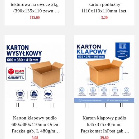
tekturowa na owoce 2kg
karton podłużny
(390x135x110 zewn.)
1110x110x110mm 1szt.
100 szt.
115.00
3.20
Karton klapowy pudło
Karton klapowy pudło
600x380x410mm Orlen
635x375x405mm
Paczka gab. L 480g/m2
Paczkomat InPost gab.C
3W 1 szt.
480g/m2 3W 10 szt.
5.98
59.80