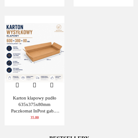
Karton klapowy pudło
635x375x80mm
Paczkomat InPost gab.A
480g/m2 3W 10 szt.
35.80