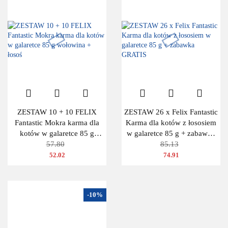
ZESTAW 10 + 10 FELIX
ZESTAW 26 x Felix Fantastic
Fantastic Mokra karma dla
Karma dla kotów z łososiem
kotów w galaretce 85 g
w galaretce 85 g + zabawka
wołowina + łosoś
57.80
GRATIS
85.13
52.02
74.91
-10%