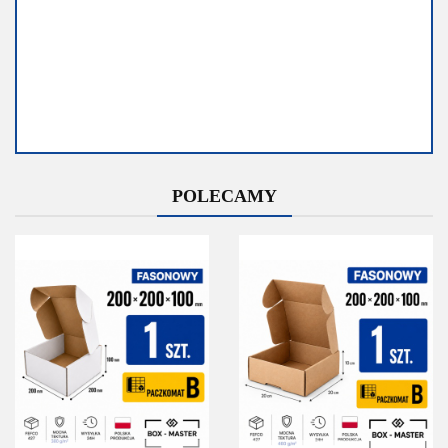
Dostępność
Dostępność
POLECAMY
Średnia
Mało
dostępność
Do końca
promocji
Do końca promocji
pozostało
pozostało