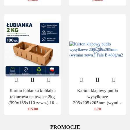
Karton łubianka kobiałka
Karton klapowy pudło
tekturowa na owoce 2kg
wysyłkowe
(390x135x110 zewn.) 100
205x205x205mm (wymiar
szt.
zewn.) Fala B 480g/m2
115.00
1.70
PROMOCJE