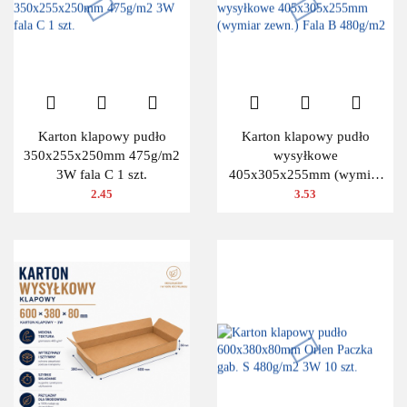
Karton klapowy pudło
Karton klapowy pudło
350x255x250mm 475g/m2
wysyłkowe
3W fala C 1 szt.
405x305x255mm (wymiar
zewn.) Fala B 480g/m2
2.45
3.53