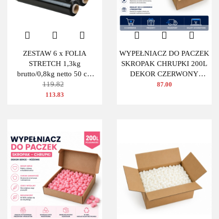
ZESTAW 6 x FOLIA
WYPEŁNIACZ DO PACZEK
STRETCH 1,3kg
SKROPAK CHRUPKI 200L
brutto/0,8kg netto 50 cm
DEKOR CZERWONY
CZARNA
119.82
OWAL
87.00
113.83