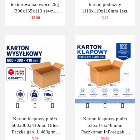
tekturowa na owoce 2kg
karton podłużny
(390x135x110 zewn.)
1110x110x110mm 1szt.
100 szt.
115.00
3.20
Karton klapowy pudło
Karton klapowy pudło
600x380x410mm Orlen
635x375x405mm
Paczka gab. L 480g/m2
Paczkomat InPost gab.C
3W 1 szt.
480g/m2 3W 10 szt.
5.98
59.80