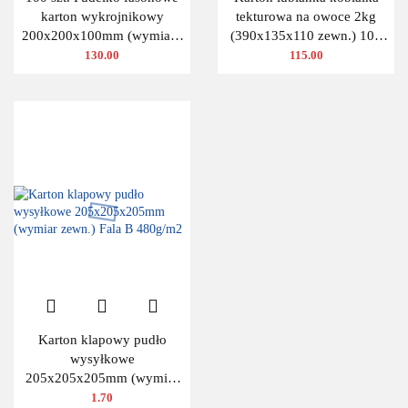
karton wykrojnikowy
tekturowa na owoce 2kg
200x200x100mm (wymiary
(390x135x110 zewn.) 100
wewnętrzne)
szt.
130.00
115.00
Karton klapowy pudło
wysyłkowe
205x205x205mm (wymiar
zewn.) Fala B 480g/m2
1.70