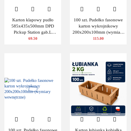
Karton klapowy pudło
100 szt. Pudełko fasonowe
585x435x500mm DPD
karton wykrojnikowy
Pickup Station gab.L
200x200x100mm (wymiary
480g/m2 3W 10 szt.
wewnętrzne)
69.50
115.00
100 szt. Pudełko fasonowe
Karton łubianka kobiałka