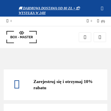
🚚 DARMOWA DOSTAWA OD 80 ZŁ • 📦
WYSYŁKA W 24H
(
0
)
Zaloguj się
Zarejestruj się
Dodaj zgłoszenie
Zgody cookies
Zarejestruj się i otrzymaj 10%
rabatu