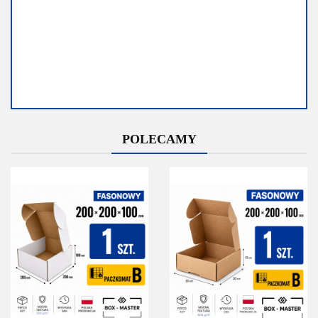
Dostępność
Dostępność
POLECAMY
Średnia
Mało
dostępność
Do końca
promocji
Do końca promocji
pozostało
pozostało