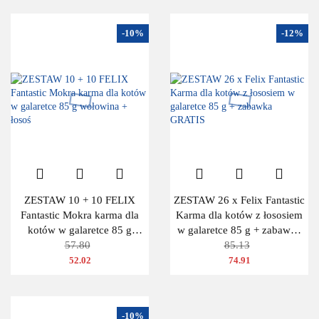
-10%
-12%
ZESTAW 10 + 10 FELIX
ZESTAW 26 x Felix Fantastic
Fantastic Mokra karma dla
Karma dla kotów z łososiem
kotów w galaretce 85 g
w galaretce 85 g + zabawka
wołowina + łosoś
57.80
GRATIS
85.13
52.02
74.91
-10%