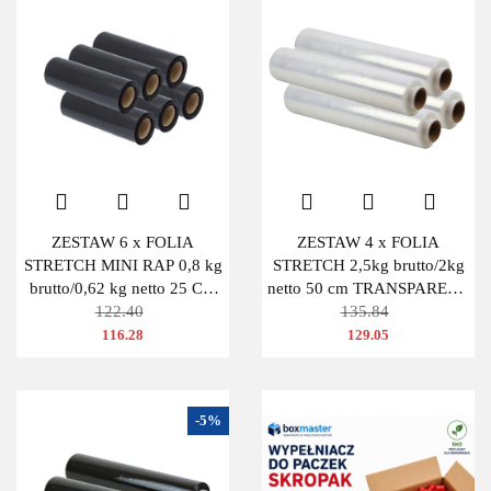
ZESTAW 6 x FOLIA
ZESTAW 4 x FOLIA
STRETCH MINI RAP 0,8 kg
STRETCH 2,5kg brutto/2kg
brutto/0,62 kg netto 25 CM
netto 50 cm TRANSPARENT
CZARNA
122.40
BEZBARWNA
135.84
116.28
129.05
-5%