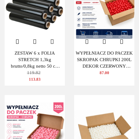
ZESTAW 6 x FOLIA
WYPEŁNIACZ DO PACZEK
STRETCH 1,3kg
SKROPAK CHRUPKI 200L
brutto/0,8kg netto 50 cm
DEKOR CZERWONY
CZARNA
119.82
OWAL
87.00
113.83