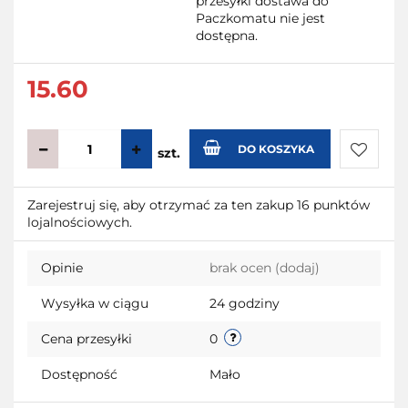
przesyłki dostawa do
Paczkomatu nie jest
dostępna.
15.60
DO KOSZYKA
szt.
Do
Zarejestruj się, aby otrzymać za ten zakup 16 punktów
lojalnościowych.
przecho
Opinie
brak ocen
(dodaj)
Wysyłka w ciągu
24 godziny
Cena przesyłki
0
Dostępność
Mało