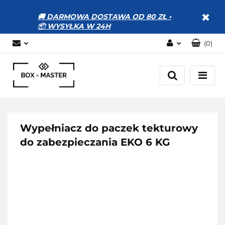
🚚 DARMOWA DOSTAWA OD 80 ZŁ •
📦 WYSYŁKA W 24H
(
0
)
Zaloguj się
Zarejestruj się
Dodaj zgłoszenie
Zgody cookies
Wypełniacz do paczek tekturowy
do zabezpieczania EKO 6 KG