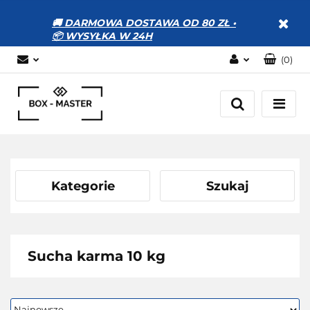
🚚 DARMOWA DOSTAWA OD 80 ZŁ •
📦 WYSYŁKA W 24H
(
0
)
Zaloguj się
Zarejestruj się
Dodaj zgłoszenie
Zgody cookies
Kategorie
Szukaj
Sucha karma 10 kg