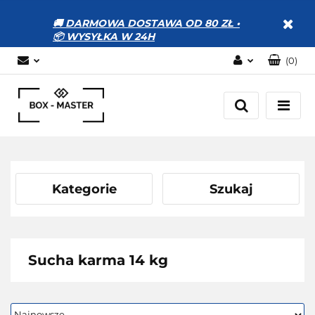
🚚 DARMOWA DOSTAWA OD 80 ZŁ •
📦 WYSYŁKA W 24H
(
0
)
Zaloguj się
Zarejestruj się
Dodaj zgłoszenie
Zgody cookies
Kategorie
Szukaj
Sucha karma 14 kg