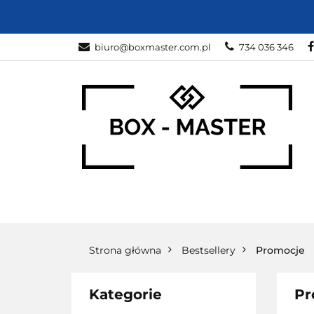
KARTONY
Z
biuro@boxmaster.com.pl
734 036 346
SPORT
PRO
KARTONY
ZWIERZĘTA
DOM I O
Strona główna
Bestsellery
Promocje
Kategorie
Pr