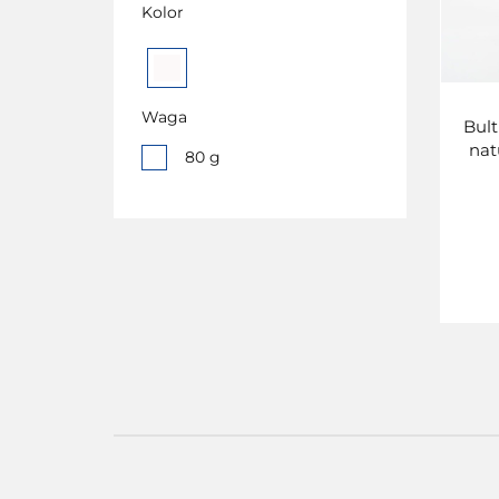
Kolor
Biały
Waga
Bult
nat
80 g