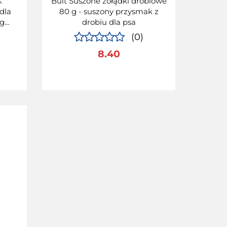
X
Bult Suszone żołądki drobiowe
dla
80 g - suszony przysmak z
 g
drobiu dla psa
(0)
8.40