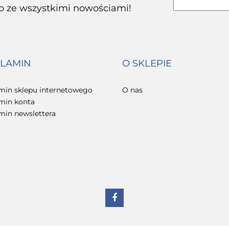
co ze wszystkimi nowościami!
LAMIN
O SKLEPIE
min sklepu internetowego
O nas
min konta
min newslettera