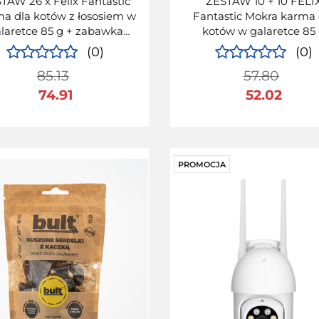
TAW 26 x Felix Fantastic
ZESTAW 10 + 10 FELI
a dla kotów z łososiem w
Fantastic Mokra karma 
laretce 85 g + zabawka
kotów w galaretce 85
GRATIS
wołowina + łosoś
(0)
(0)
85.13
57.80
74.91
52.02
PROMOCJA