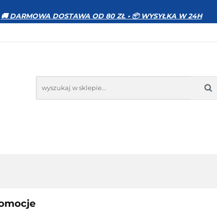
WIERZĘTA
DOM I OGRÓD
ELEKTRONIKA
🚚 DARMOWA DOSTAWA OD 80 ZŁ • 📦 WYSYŁKA W 24H
MOCJE
BESTSELLERY
KONTAKT
GRÓD
ELEKTRONIKA
ZABAWKI
SPORT
PR
omocje