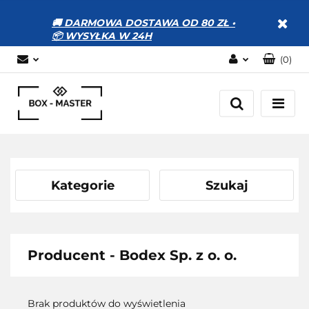
🚚 DARMOWA DOSTAWA OD 80 ZŁ •
📦 WYSYŁKA W 24H
(
0
)
Zaloguj się
Zarejestruj się
Dodaj zgłoszenie
Zgody cookies
Kategorie
Szukaj
Producent - Bodex Sp. z o. o.
Brak produktów do wyświetlenia