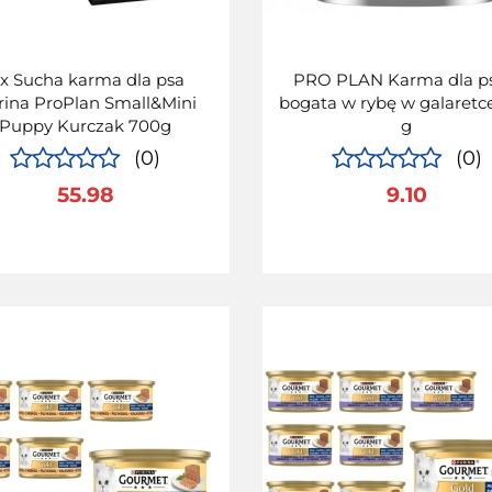
 x Sucha karma dla psa
PRO PLAN Karma dla p
rina ProPlan Small&Mini
bogata w rybę w galaretc
Puppy Kurczak 700g
g
(0)
(0)
55.98
9.10