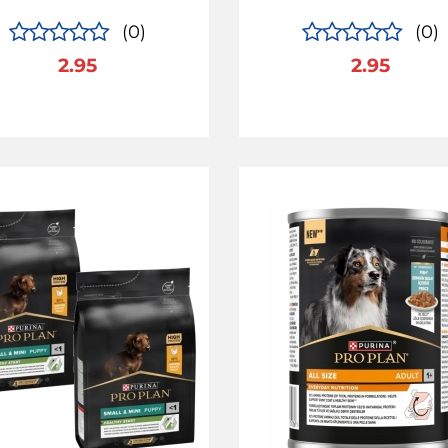
(0)
(0)
2.95
2.95