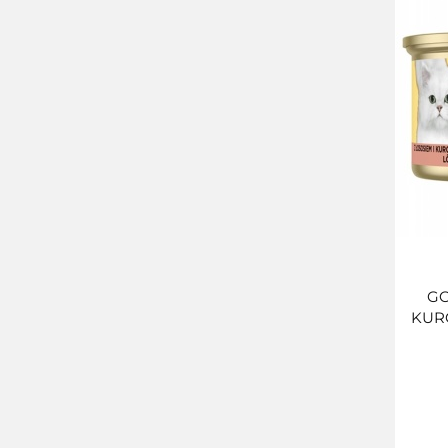
GO
KUR