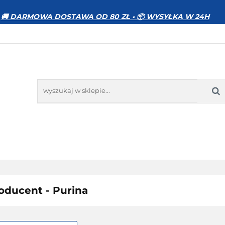
WIERZĘTA
DOM I OGRÓD
ELEKTRONIKA
🚚 DARMOWA DOSTAWA OD 80 ZŁ • 📦 WYSYŁKA W 24H
MOCJE
BESTSELLERY
KONTAKT
GRÓD
ELEKTRONIKA
ZABAWKI
SPORT
PR
oducent - Purina