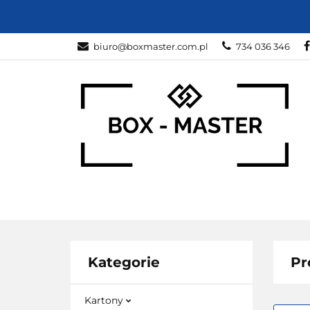
KARTONY
Z
biuro@boxmaster.com.pl
734 036 346
SPORT
PRO
KARTONY
ZWIERZĘTA
DOM I O
Kategorie
Pr
Kartony