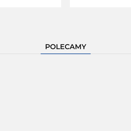
POLECAMY
Pudełko tuba
kwadratowa