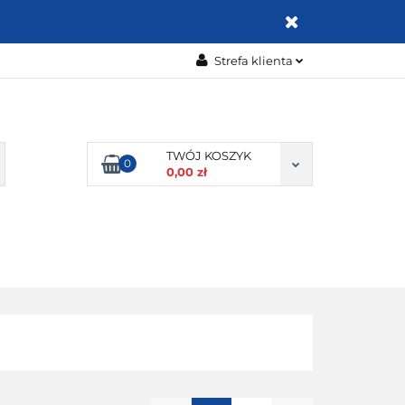
ZABAWKI
Strefa klienta
Zaloguj się
Zarejestruj się
Dodaj zgłoszenie
TWÓJ KOSZYK
0
0,00 zł
Zgody cookies
OMOCJE
BESTSELLERY
KONTAKT