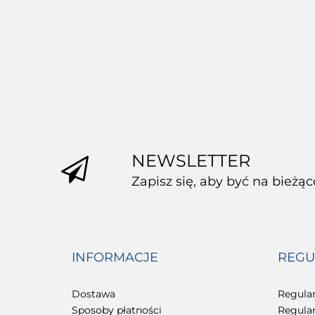
Pudełko fasonowe karton
Pudełko fasonowe
wykrojnikowy
wykrojniko
200x200x100mm
200x200x10
(wymiary wewnętrzne) 1
(wymiary wewnęt
1.45
1.30
szt.
szt.
NEWSLETTER
Zapisz się, aby być na bieżą
INFORMACJE
REGU
Dostawa
Regula
Sposoby płatności
Regula