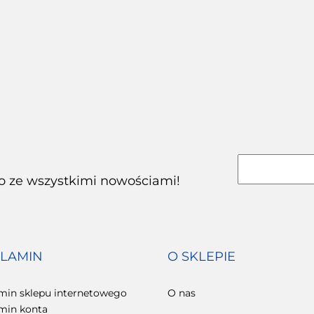
Karton łubianka
karton podłużny
Kar
kobiałka tekturowa na
1110x110x110mm
3.20
 karton
600x
owoce 2kg (390x135x110
1szt.
wy
Pacz
zewn.) 100 szt.
115.00
0mm
rzne) 1
co ze wszystkimi nowościami!
LAMIN
O SKLEPIE
min sklepu internetowego
O nas
min konta