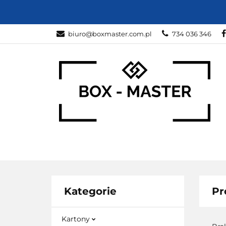
KARTONY
Z
biuro@boxmaster.com.pl
734 036 346
SPORT
PRO
KARTONY
ZWIERZĘTA
DOM I O
Kategorie
Pr
Kartony