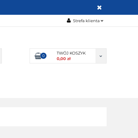
ZABAWKI
Strefa klienta
Zaloguj się
Zarejestruj się
Dodaj zgłoszenie
TWÓJ KOSZYK
0
0,00 zł
Zgody cookies
OMOCJE
BESTSELLERY
KONTAKT