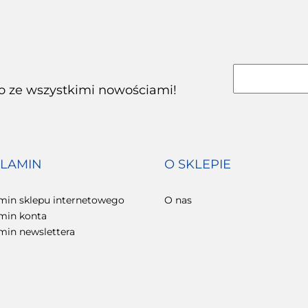
co ze wszystkimi nowościami!
LAMIN
O SKLEPIE
min sklepu internetowego
O nas
min konta
min newslettera