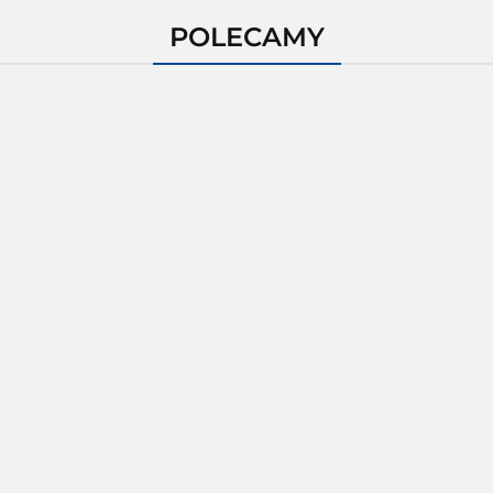
POLECAMY
Pudełko tuba
kwadratowa
Karton łubianka
karton podłużny
Kar
kobiałka tekturowa na
1110x110x110mm
3.20
 karton
600x
owoce 2kg (390x135x110
1szt.
wy
Pacz
zewn.) 100 szt.
115.00
0mm
rzne) 1