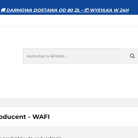
WIERZĘTA
DOM I OGRÓD
ELEKTRONIKA
🚚 DARMOWA DOSTAWA OD 80 ZŁ • 📦 WYSYŁKA W 24H
MOCJE
BESTSELLERY
KONTAKT
GRÓD
ELEKTRONIKA
ZABAWKI
SPORT
PR
oducent - WAFI