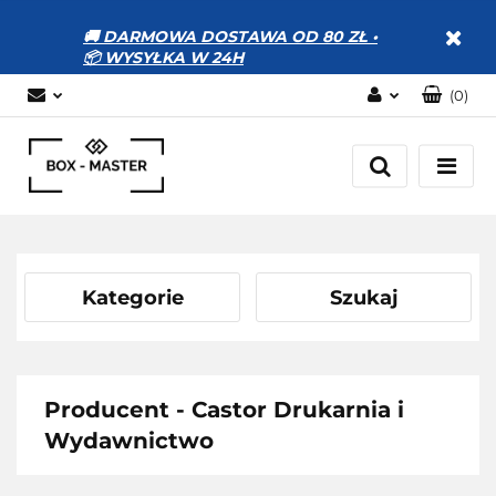
🚚 DARMOWA DOSTAWA OD 80 ZŁ •
📦 WYSYŁKA W 24H
(
0
)
Zaloguj się
Zarejestruj się
Dodaj zgłoszenie
Zgody cookies
Kategorie
Szukaj
Producent - Castor Drukarnia i
Wydawnictwo