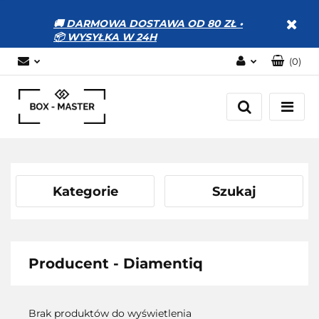
🚚 DARMOWA DOSTAWA OD 80 ZŁ •
📦 WYSYŁKA W 24H
(
0
)
Zaloguj się
Zarejestruj się
Dodaj zgłoszenie
Zgody cookies
Kategorie
Szukaj
Producent - Diamentiq
Brak produktów do wyświetlenia