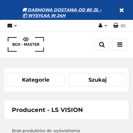
🚚 DARMOWA DOSTAWA OD 80 ZŁ •
📦 WYSYŁKA W 24H
(
0
)
Zaloguj się
Zarejestruj się
Dodaj zgłoszenie
Zgody cookies
Kategorie
Szukaj
Producent - LS VISION
Brak produktów do wyświetlenia