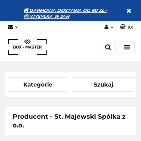
🚚 DARMOWA DOSTAWA OD 80 ZŁ •
📦 WYSYŁKA W 24H
(
0
)
Zaloguj się
Zarejestruj się
Dodaj zgłoszenie
Zgody cookies
Kategorie
Szukaj
Producent - St. Majewski Spółka z
o.o.