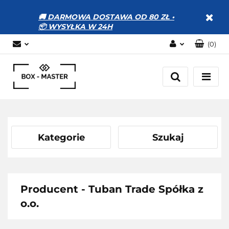
🚚 DARMOWA DOSTAWA OD 80 ZŁ •
📦 WYSYŁKA W 24H
(
0
)
Zaloguj się
Zarejestruj się
Dodaj zgłoszenie
Zgody cookies
Kategorie
Szukaj
Producent - Tuban Trade Spółka z
o.o.